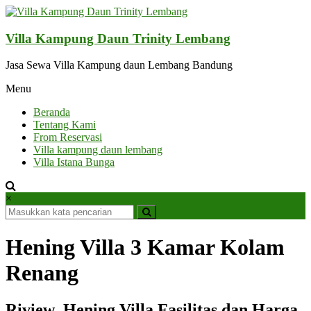
Lompat
ke
konten
Villa Kampung Daun Trinity Lembang
Jasa Sewa Villa Kampung daun Lembang Bandung
Menu
Beranda
Tentang Kami
From Reservasi
Villa kampung daun lembang
Villa Istana Bunga
×
Hening Villa 3 Kamar Kolam
Renang
Riview Hening Villa Fasilitas dan Harga