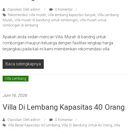
Diposkan Oleh:admin
0 Komentar
Rekomendasi villa murah
,
villa lembang kapasitas banyak
,
Villa Lembang
Murah
,
villa murah di bandung untuk rombongan
,
villa murah untuk
rombongan di lembang
Apakah anda sedan mencari Villa Murah di bandng untuk
rombongan maupun keluarga dengan fasilitas lengkap harga
terjangkau pada kali ini kami memberikan rekomendasi villa
Baca selengkapnya
Villa Lembang
Juni 16, 2026
Villa Di Lembang Kapasitas 40 Orang
Diposkan Oleh:admin
0 Komentar
Villa Besar Kapasitas 40 Lembang
,
Villa Di Bandung Untuk 4o Orang
,
Villa