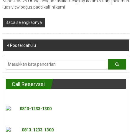
Kapasitas 25 Orang dengan fasilitas lengkap kolam renang halaman
luas view bagus pada kali ini kami
Baca selengkapnya
Navigasi
Pos terdahulu
pos
Call Reservasi
0813-1233-1300
0813-1233-1300