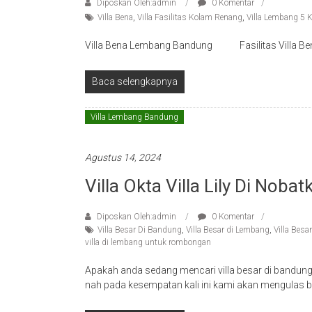
Diposkan Oleh:admin
0 Komentar
Villa Bena
,
Villa Fasilitas Kolam Renang
,
Villa Lembang 5 
Villa Bena Lembang Bandung Fasilitas Villa
Baca selengkapnya
Villa Lembang Bandung
Agustus 14, 2024
Villa Okta Villa Lily Di Noba
Diposkan Oleh:admin
0 Komentar
Villa Besar Di Bandung
,
Villa Besar di Lembang
,
Villa Bes
villa di lembang untuk rombongan
Apakah anda sedang mencari villa besar di bandun
nah pada kesempatan kali ini kami akan mengulas b