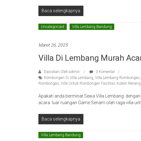
Baca selengkapnya
Uncategorized
Villa Lembang Bandung
Maret 26, 2025
Villa Di Lembang Murah Ac
Diposkan Oleh:admin
0 Komentar
Rombongan Di Villa Lembang
,
Villa Lembang Rombongan
Rombongan
,
Villa Untuk Rombongan Fasilitas Kolam Renang
Apakah anda berminat Sewa Villa Lembang dengan fa
acara luar ruangan Game Senam olah raga villa un
Baca selengkapnya
Villa Lembang Bandung