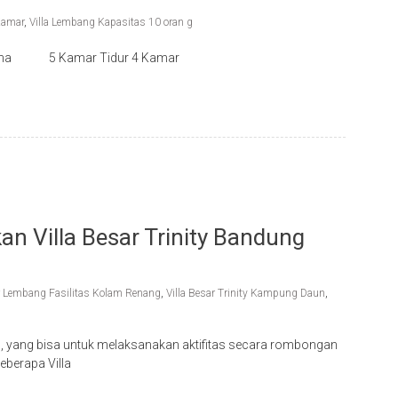
Kamar
,
Villa Lembang Kapasitas 10 oran g
 Bena 5 Kamar Tidur 4 Kamar
tkan Villa Besar Trinity Bandung
ar Lembang Fasilitas Kolam Renang
,
Villa Besar Trinity Kampung Daun
,
g, yang bisa untuk melaksanakan aktifitas secara rombongan
eberapa Villa