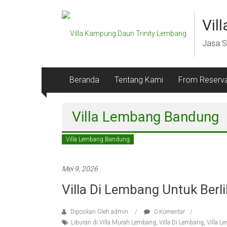
Lompat
ke
Vil
konten
Jasa S
Beranda
Tentang Kami
From Reserva
Villa Lembang Bandung
Villa Lembang Bandung
Mei 9, 2026
Villa Di Lembang Untuk Berl
Diposkan Oleh:admin
0 Komentar
Liburan di Villa Murah Lembang
,
Villa Di Lembang
,
Villa L