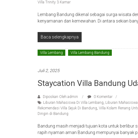
Villa Trinity 3 Kamar
Lembang Bandung dikenal sebagai surga wisata de
kenyamanan dan kemewahan. Di antara sekian banyak 
Baca selengkapnya
Villa Lembang
Villa Lembang Bandung
Juli 2, 2025
Staycation Villa Bandung Ud
Diposkan Oleh:admin
0 Komentar
Liburan Mahasiswa Di Villa Lembang
,
Liburan Mahasiswa 
Rekomendasi Villa Sejuk Di Bandung
,
Villa Kolam Renang Un
Dingin di Bandung
Bandung masih menjadi tujuan kota untuk berlibur se
rapih nyaman aman Bandung mempunyai banyak pil