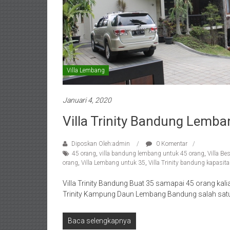
Villa Lembang
Januari 4, 2020
Villa Trinity Bandung Lemb
Diposkan Oleh:admin
0 Komentar
45 orang
,
villa bandung lembang untuk 45 orang
,
Villa Be
orang
,
Villa Lembang untuk 35
,
Villa Trinity bandung kapasit
Villa Trinity Bandung Buat 35 samapai 45 orang kal
Trinity Kampung Daun Lembang Bandung salah sat
Baca selengkapnya