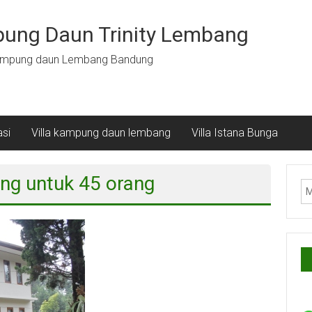
pung Daun Trinity Lembang
Kampung daun Lembang Bandung
si
Villa kampung daun lembang
Villa Istana Bunga
ang untuk 45 orang