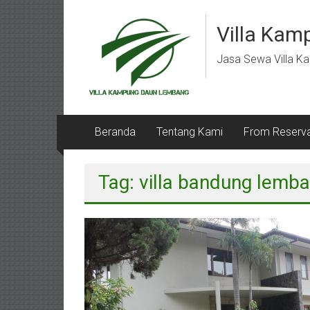
Lompat
ke
Villa Kam
konten
Jasa Sewa Villa 
Beranda
Tentang Kami
From Reserva
Tag: villa bandung lemb