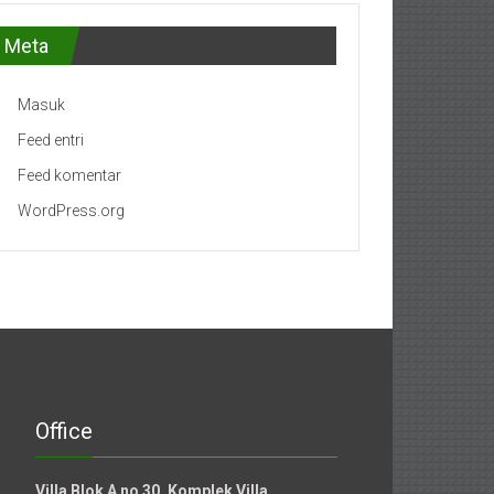
Meta
Masuk
Feed entri
Feed komentar
WordPress.org
Office
Villa Blok A no 30 .Komplek Villa