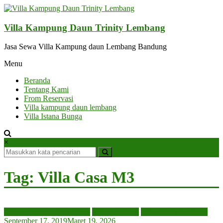
Lompat
ke
konten
Villa Kampung Daun Trinity Lembang
Jasa Sewa Villa Kampung daun Lembang Bandung
Menu
Beranda
Tentang Kami
From Reservasi
Villa kampung daun lembang
Villa Istana Bunga
×
Tag: Villa Casa M3
Villa Kampung daun trinity
Villa Lembang
Villa Triniti Bandung
September 17, 2019
Maret 19, 2026