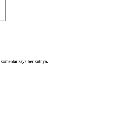
 komentar saya berikutnya.