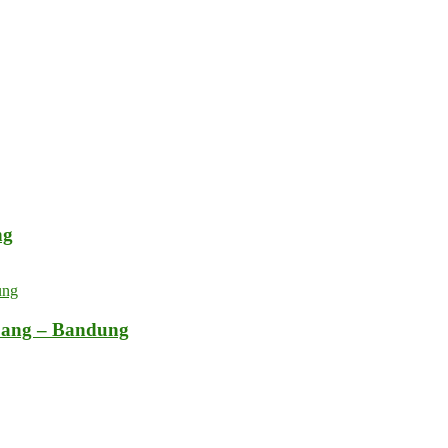
ng
bang – Bandung