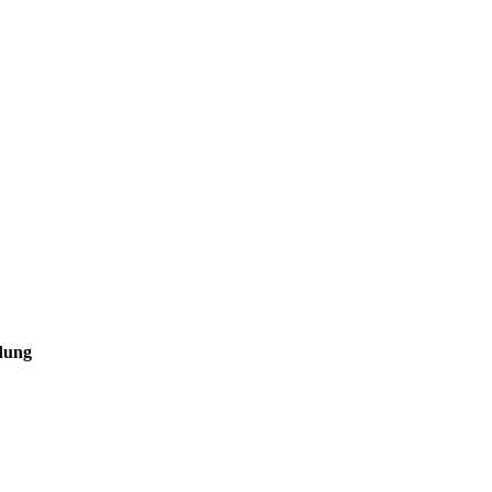
ndung