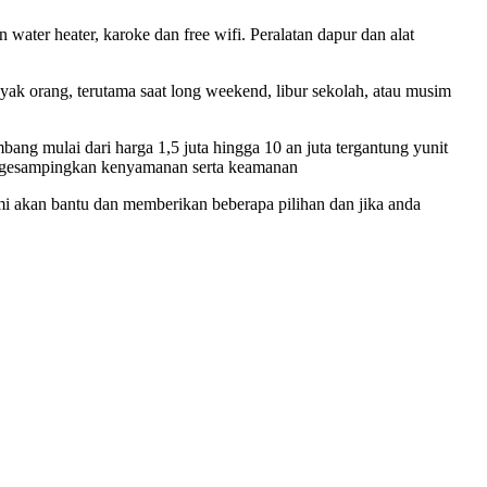
ater heater, karoke dan free wifi. Peralatan dapur dan alat
nyak orang, terutama saat long weekend, libur sekolah, atau musim
bang mulai dari harga 1,5 juta hingga 10 an juta tergantung yunit
 mengesampingkan kenyamanan serta keamanan
mi akan bantu dan memberikan beberapa pilihan dan jika anda