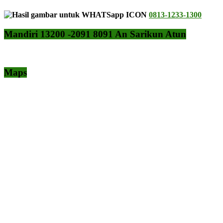
0813-1233-1300
Mandiri 13200 -2091 8091 An Sarikun Atun
Maps