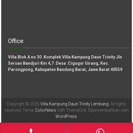
Office
Villa Blok A no 30 .Komplek Villa Kampung Daun Trinity Jln
Sersan Bandjuri Km 4,7 .Desa :
Cigugur Girang, Kec.
Parongpong, Kabupaten Bandung Barat, Jawa Barat 40559
Copyright © 2026
Villa Kampung Daun Trinity Lembang
. All rights
reserved. Tema:
ColorNews
oleh ThemeGrill. Dipersembahkan oleh
WordPress
.