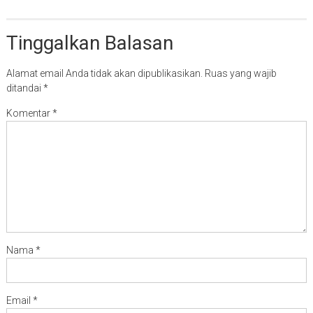
Tinggalkan Balasan
Alamat email Anda tidak akan dipublikasikan.
Ruas yang wajib
ditandai
*
Komentar
*
Nama
*
Email
*