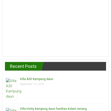
Recent Posts
Villa A30 Kampung daun
September 14, 2019
Villa trinity kampung daun fasilitas kolam renang