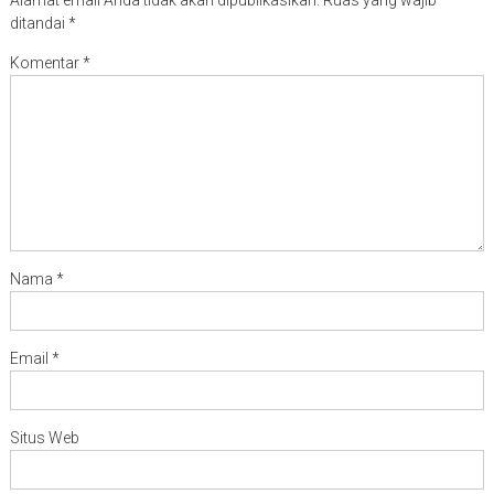
Alamat email Anda tidak akan dipublikasikan.
Ruas yang wajib
ditandai
*
Komentar
*
Nama
*
Email
*
Situs Web