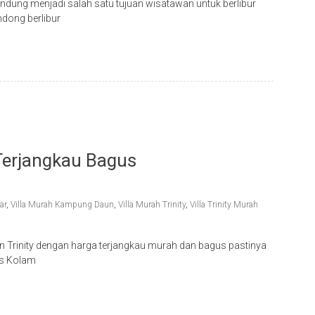
dung menjadi salah satu tujuan wisatawan untuk berlibur
dong berlibur
Terjangkau Bagus
ar
,
Villa Murah Kampung Daun
,
Villa Murah Trinity
,
Villa Trinity Murah
 Trinity dengan harga terjangkau murah dan bagus pastinya
tas Kolam