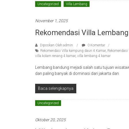
Uncategorized
Villa Lembang
November 1, 2025
Rekomendasi Villa Lembang
Diposkan Oleh:admin
0 Komentar
Rekomendasi Villa kampung daun 4 Kamar
,
Rekomendasi V
villa kolam renang 4 kamar
,
villa lembang 4 kamar
Lembang bandung mejadi salah satu tujuan wisata
dan paling banyak di dominasi dari jakarta dan
Baca selengkapnya
Uncategorized
Oktober 20, 2025