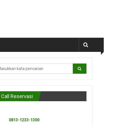
Call Reservasi
0813-1233-1300