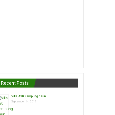
Recent Posts
Villa A30 Kampung daun
September 14, 2019