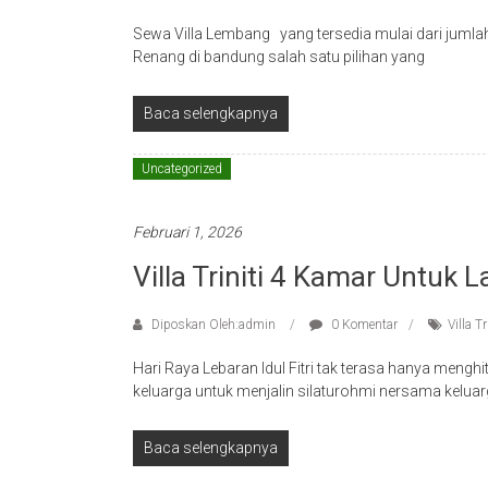
Sewa Villa Lembang yang tersedia mulai dari jumlah
Renang di bandung salah satu pilihan yang
Baca selengkapnya
Uncategorized
Februari 1, 2026
Villa Triniti 4 Kamar Untuk 
Diposkan Oleh:admin
0 Komentar
Villa T
Hari Raya Lebaran Idul Fitri tak terasa hanya meng
keluarga untuk menjalin silaturohmi nersama keluar
Baca selengkapnya