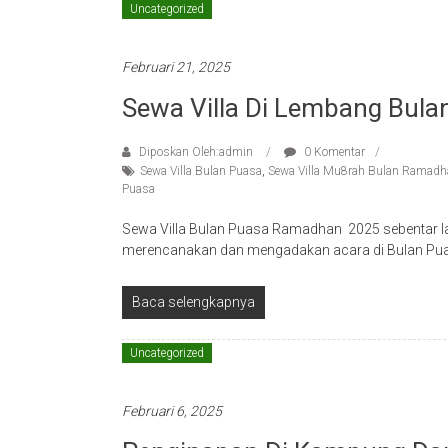
Uncategorized
Februari 21, 2025
Sewa Villa Di Lembang Bula
Diposkan Oleh:admin
0 Komentar
Sewa Villa Bulan Puasa
,
Sewa Villa Mu8rah Bulan Ramadh
Puasa
Sewa Villa Bulan Puasa Ramadhan 2025 sebentar lag
merencanakan dan mengadakan acara di Bulan Pu
Baca selengkapnya
Uncategorized
Februari 6, 2025