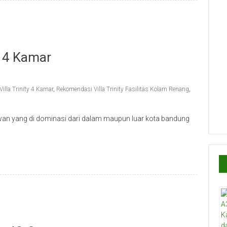
 4 Kamar
illa Trinity 4 Kamar
,
Rekomendasi Villa Trinity Fasilitas Kolam Renang
,
wan yang di dominasi dari dalam maupun luar kota bandung