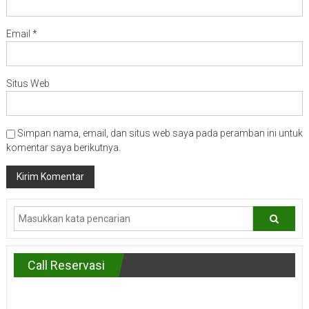
Email
*
Situs Web
Simpan nama, email, dan situs web saya pada peramban ini untuk
komentar saya berikutnya.
Call Reservasi