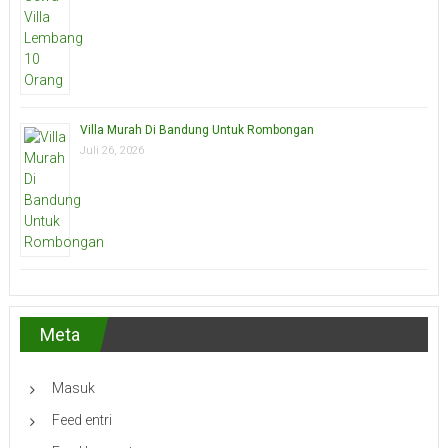
Villa Murah Di Bandung Untuk Rombongan
Juli 26, 2026
Meta
Masuk
Feed entri