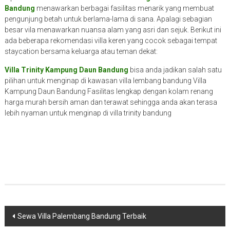
Bandung
menawarkan berbagai fasilitas menarik yang membuat
pengunjung betah untuk berlama-lama di sana. Apalagi sebagian
besar vila menawarkan nuansa alam yang asri dan sejuk. Berikut ini
ada beberapa rekomendasi villa keren yang cocok sebagai tempat
staycation bersama keluarga atau teman dekat:
Villa Trinity Kampung Daun Bandung
bisa anda jadikan salah satu
pilihan untuk menginap di kawasan villa lembang bandung Villa
Kampung Daun Bandung Fasilitas lengkap dengan kolam renang
harga murah bersih aman dan terawat sehingga anda akan terasa
lebih nyaman untuk menginap di villa trinity bandung
Navigasi
Sewa Villa Palembang Bandung Terbaik