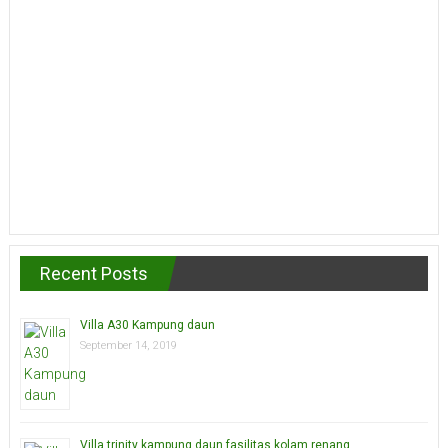
Recent Posts
Villa A30 Kampung daun
September 14, 2019
Villa trinity kampung daun fasilitas kolam renang