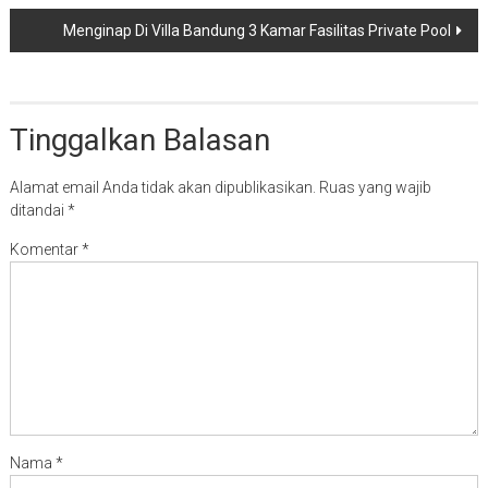
pos
Menginap Di Villa Bandung 3 Kamar Fasilitas Private Pool
Tinggalkan Balasan
Alamat email Anda tidak akan dipublikasikan.
Ruas yang wajib
ditandai
*
Komentar
*
Nama
*