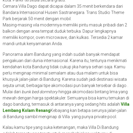
kota. Parkir tersedia secara gratis.
Cemara Villa Dago dapat dicapai dalam 35 menit berkendara dari
Bandara Internasional Husein Sastranegara. Trans Studio Theme
Park berjarak 50 menit dengan mobil.
Masing-masing vila modernnya memiliki pintu masuk pribadi dan 2
balkon dengan area tempat duduk terbuka. Dapur lengkapnya
memiliki kompor, oven microwave, dan kulkas. Tersedia 2 kamar
mandi untuk kenyamanan Anda.
Panorama alam Bandung yang indah sudah banyak mendapat
pengakuan dari dunia internasional. Karena itu, tentunya menikmati
keindahan kota Bandung tidak cukup jika hanya sehari saja. Kamu
perlu menginap minimal semalam atau dua malam untuk bisa
khusyuk jalan-jalan di Bandung. Karena sudah jadi destinasi wisata
sejuta umat, berbagai tipe akomodasi pun banyak tersebar di dago .
Mulai dari
bunk bed dormitory
hingga akomodasi bintang lima yang
mewah dengan harga spektakuler. Semuanya bisa kamu temukan di
dago bandung, termasuk di antaranya yang sedang hits adalah
Villa
Lembang Kolam Renang
Kebayang kan betapa serunya jalan-jalan
di Bandung sambil menginap di Villa yang punya private pool.
Kalau kamu tipe yang suka ketenangan, maka Villa Di Bandung