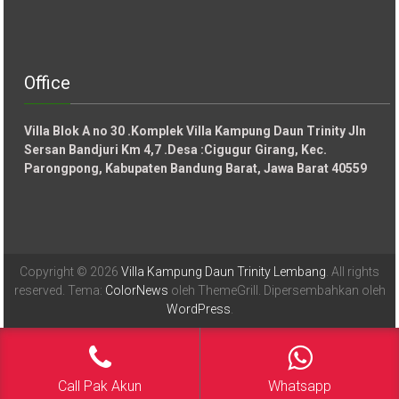
Office
Villa Blok A no 30 .Komplek Villa Kampung Daun Trinity Jln
Sersan Bandjuri Km 4,7 .Desa :
Cigugur Girang, Kec.
Parongpong, Kabupaten Bandung Barat, Jawa Barat 40559
Copyright © 2026
Villa Kampung Daun Trinity Lembang
. All rights
reserved. Tema:
ColorNews
oleh ThemeGrill. Dipersembahkan oleh
WordPress
.
Call Pak Akun
Whatsapp