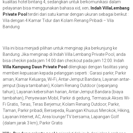
kualitas hotel bintang 4, sedangkan untuk berkomunikasi dalam
pelayanan bisa menggunakan bahasa xid, xen
. Indah VillaLembang
Private Pool
terdiri dari satu kamar dengan ukuran sebagai berikut :
Vila dengan 4 Kamar Tidur dan Kolam Renang Pribadi – Vila
Bandung
Vila ini bisa menjadi pilihan untuk menginap jika berkunjung ke
Bandung. Jika menginap di Indah Villa Lembang Private Pool, anda
bisa checkin pada jam 14:00 dan checkout pada jam 12:00. Indah
Villa Kampung Daun Private Pool
dilengkapi dengan fasilitas yang
memberi kepuasan kepada pelanggan seperti : Garasi parkir, Parkir
aman, Kamar Keluarga, Wi-Fi, Antar-Jemput Bandara, Layanan antar-
jemput (biaya tambahan), Kolam Renang Outdoor (sepanjang
tahun), Layanan kebersihan harian, Antar-Jemput Bandara (biaya
tambahan), Penyewaan Mobil, Parkir di gedung, Termasuk Akses Wi-
Fi Gratis, Teras, Teras Berjemur, Kolam Renang Outdoor, Parkir,
Taman, Parkir pribadi, Bersepeda, Ruangan Khusus Merokok, Hiking,
Layanan Internet, AC, Area lounge/TV bersama, Lapangan Golf
(dalam jarak 3 km), Parkir Gratis