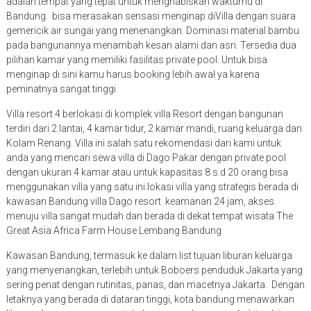
adalah tempat yang tepat untuk menghabiskan waktumu di
Bandung. bisa merasakan sensasi menginap diVilla dengan suara
gemericik air sungai yang menenangkan. Dominasi material bambu
pada bangunannya menambah kesan alami dan asri. Tersedia dua
pilihan kamar yang memiliki fasilitas private pool. Untuk bisa
menginap di sini kamu harus booking lebih awal ya karena
peminatnya sangat tinggi
Villa resort 4 berlokasi di komplek villa Resort dengan bangunan
terdiri dari 2 lantai, 4 kamar tidur, 2 kamar mandi, ruang keluarga dan
Kolam Renang. Villa ini salah satu rekomendasi dari kami untuk
anda yang mencari sewa villa di Dago Pakar dengan private pool
dengan ukuran 4 kamar atau untuk kapasitas 8 s.d 20 orang bisa
menggunakan villa yang satu ini.lokasi villa yang strategis berada di
kawasan Bandung villa Dago resort keamanan 24 jam, akses
menuju villa sangat mudah dan berada di dekat tempat wisata The
Great Asia Africa Farm House Lembang Bandung
Kawasan Bandung, termasuk ke dalam list tujuan liburan keluarga
yang menyenangkan, terlebih untuk Boboers penduduk Jakarta yang
sering penat dengan rutinitas, panas, dan macetnya Jakarta. Dengan
letaknya yang berada di dataran tinggi, kota bandung menawarkan