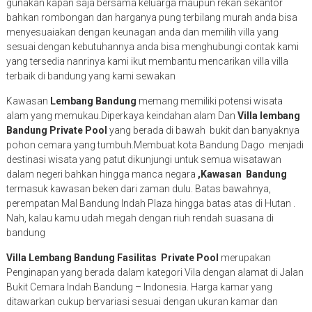
gunakan kapan saja bersama keluarga maupun rekan sekantor
bahkan rombongan dan harganya pung terbilang murah anda bisa
menyesuaiakan dengan keunagan anda dan memilih villa yang
sesuai dengan kebutuhannya anda bisa menghubungi contak kami
yang tersedia nanrinya kami ikut membantu mencarikan villa villa
terbaik di bandung yang kami sewakan
Kawasan
Lembang
Bandung
memang memiliki potensi wisata
alam yang memukau.Diperkaya keindahan alam Dan
Villa lembang
Bandung Private Pool
yang berada di bawah bukit dan banyaknya
pohon cemara yang tumbuh.Membuat kota Bandung Dago menjadi
destinasi wisata yang patut dikunjungi untuk semua wisatawan
dalam negeri bahkan hingga manca negara
,Kawasan Bandung
termasuk kawasan beken dari zaman dulu. Batas bawahnya,
perempatan Mal Bandung Indah Plaza hingga batas atas di Hutan .
Nah, kalau kamu udah megah
dengan riuh rendah suasana di
bandung
Villa Lembang Bandung Fasilitas Private Pool
merupakan
Penginapan yang berada dalam kategori Vila dengan alamat di Jalan
Bukit Cemara Indah Bandung – Indonesia. Harga kamar yang
ditawarkan cukup bervariasi sesuai dengan ukuran kamar dan