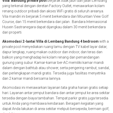
Villa Bandung private pool
berjarak tidak jauh dari jalan Lembang
yang terkenal dengan deretan Factory Outlet, menawarkan kolam
renang outdoor pribadi dan akses WiFi gratis di seluruh areanya.
Vila mandiri ini berjarak 5 menit berkendara dari Mountain View Golf
Course, dan 15 menit berkendara dari jalan . Bandara Internasional
Husein Sastranegara dapat dijangkau dalam 30 menit berkendara
dari properti.
Akomodasi 2-lantai Villa di Lembang Bandung 4 bedroom
with a
private pool menyediakan ruang tamu dengan TV kabel layar datar,
dapur lengkap, ruang makan outdoor dan indoor, dan teras dan
balkon yang menghadap ke kolam renang dan pemandangan
gunung yang subur. Kamar-kamar ber-AC memiliki kamar mandi
dalam dengan bathtub atau shower, serta pengering rambut, sandal,
dan perlengkapan mandi gratis. Tersedia juga fasilitas menyetrika
dan 2 kamar mandi bersama lainnya.
Akomodasi ini menawarkan layanan tata graha harian gratis setiap
hari. Layanan antar-jemput bandara dan antar-jemput ke area sekitar
tersedia dengan biaya tambahan. Tempat parkir gratis juga tersedia
untuk Anda yang membawa kendaraan. Beragam kegiatan yang
dapat Anda lakukan di area sekitar meliputi bersepeda, bermain golf,