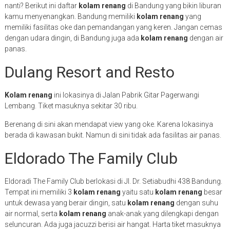
nanti? Berikut ini daftar
kolam renang
di Bandung yang bikin liburan
kamu menyenangkan. Bandung memiliki
kolam renang
yang
memiliki fasilitas oke dan pemandangan yang keren. Jangan cemas
dengan udara dingin, di Bandung juga ada
kolam renang
dengan air
panas.
Dulang Resort and Resto
Kolam renang
ini lokasinya di Jalan Pabrik Gitar Pagerwangi
Lembang. Tiket masuknya sekitar 30 ribu.
Berenang di sini akan mendapat view yang oke. Karena lokasinya
berada di kawasan bukit. Namun di sini tidak ada fasilitas air panas.
Eldorado The Family Club
Eldoradi The Family Club berlokasi di Jl. Dr. Setiabudhi 438 Bandung.
Tempat ini memiliki 3
kolam renang
yaitu satu
kolam renang
besar
untuk dewasa yang berair dingin, satu
kolam renang
dengan suhu
air normal, serta
kolam renang
anak-anak yang dilengkapi dengan
seluncuran. Ada juga jacuzzi berisi air hangat. Harta tiket masuknya