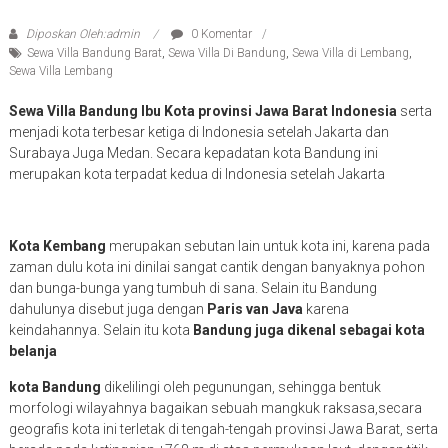
Diposkan Oleh:admin
0 Komentar
Sewa Villa Bandung Barat
,
Sewa Villa Di Bandung
,
Sewa Villa di Lembang
,
Sewa Villa Lembang
Sewa Villa Bandung Ibu Kota provinsi Jawa Barat Indonesia
serta
menjadi kota terbesar ketiga di Indonesia setelah Jakarta dan
Surabaya Juga Medan. Secara kepadatan kota Bandung ini
merupakan kota terpadat kedua di Indonesia setelah Jakarta
Kota Kembang
merupakan sebutan lain untuk kota ini, karena pada
zaman dulu kota ini dinilai sangat cantik dengan banyaknya pohon
dan bunga-bunga yang tumbuh di sana. Selain itu Bandung
dahulunya disebut juga dengan
Paris van Java
karena
keindahannya. Selain itu kota
Bandung juga dikenal sebagai kota
belanja
kota Bandung
dikelilingi oleh pegunungan, sehingga bentuk
morfologi wilayahnya bagaikan sebuah mangkuk raksasa,secara
geografis kota ini terletak di tengah-tengah provinsi Jawa Barat, serta