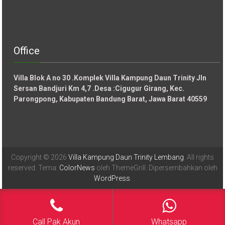
Office
Villa Blok A no 30 .Komplek Villa Kampung Daun Trinity Jln
Sersan Bandjuri Km 4,7 .Desa :
Cigugur Girang, Kec.
Parongpong, Kabupaten Bandung Barat, Jawa Barat 40559
Copyright © 2026
Villa Kampung Daun Trinity Lembang
. All rights
reserved. Tema:
ColorNews
oleh ThemeGrill. Dipersembahkan oleh
WordPress
.
Call Pak Akun
Whatsapp