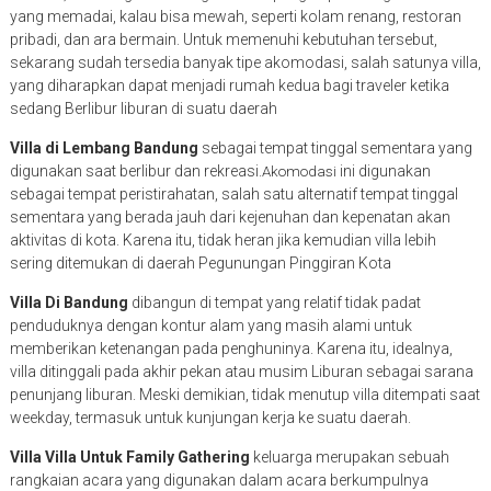
yang memadai, kalau bisa mewah, seperti kolam renang, restoran
pribadi, dan ara bermain. Untuk memenuhi kebutuhan tersebut,
sekarang sudah tersedia banyak tipe akomodasi, salah satunya villa,
yang diharapkan dapat menjadi rumah kedua bagi traveler ketika
sedang Berlibur liburan di suatu daerah
Villa di Lembang Bandung
sebagai tempat tinggal sementara yang
digunakan saat berlibur dan rekreasi.
ini digunakan
Akomodasi
sebagai tempat peristirahatan, salah satu alternatif tempat tinggal
sementara yang berada jauh dari kejenuhan dan kepenatan akan
aktivitas di kota. Karena itu, tidak heran jika kemudian villa lebih
sering ditemukan di daerah Pegunungan Pinggiran Kota
Villa Di Bandung
dibangun di tempat yang relatif tidak padat
penduduknya dengan kontur alam yang masih alami untuk
memberikan ketenangan pada penghuninya. Karena itu, idealnya,
villa ditinggali pada akhir pekan atau musim Liburan sebagai sarana
penunjang liburan. Meski demikian, tidak menutup villa ditempati saat
weekday, termasuk untuk kunjungan kerja ke suatu daerah.
Villa Villa Untuk Family Gathering
keluarga merupakan sebuah
rangkaian acara yang digunakan dalam acara berkumpulnya