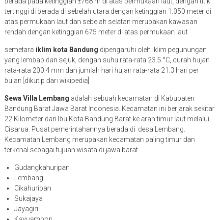
berada pada ketinggian ±768 m di atas permukaan laut, dengan titik
tertinggi di berada di sebelah utara dengan ketinggian 1.050 meter di
atas permukaan laut dan sebelah selatan merupakan kawasan
rendah dengan ketinggian 675 meter di atas permukaan laut
semetara
iklim kota Bandung
dipengaruhi oleh iklim pegunungan
yang lembap dan sejuk, dengan suhu rata-rata 23.5 °C, curah hujan
rata-rata 200.4 mm dan jumlah hari hujan rata-rata 21.3 hari per
bulan [dikutip dari wikipedia]
Sewa Villa Lembang
adalah sebuah kecamatan di Kabupaten
Bandung Barat Jawa Barat Indonesia. Kecamatan ini berjarak sekitar
22 Kilometer dari Ibu Kota Bandung Barat ke arah timur laut melalui
Cisarua. Pusat pemerintahannya berada di desa Lembang.
Kecamatan Lembang merupakan kecamatan paling timur dan
terkenal sebagai tujuan wisata di jawa barat
Gudangkahuripan
Lembang
Cikahuripan
Sukajaya
Jayagiri
Kayuambon