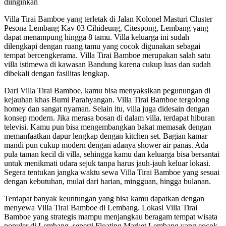
diinginkan
Villa Tirai Bamboe yang terletak di Jalan Kolonel Masturi Cluster
Pesona Lembang Kav 03 Cihideung, Citespong, Lembang yang
dapat menampung hingga 8 tamu. Villa keluarga ini sudah
dilengkapi dengan ruang tamu yang cocok digunakan sebagai
tempat bercengkerama. Villa Tirai Bamboe merupakan salah satu
villa istimewa di kawasan Bandung karena cukup luas dan sudah
dibekali dengan fasilitas lengkap.
Dari Villa Tirai Bamboe, kamu bisa menyaksikan pegunungan di
kejauhan khas Bumi Parahyangan. Villa Tirai Bamboe tergolong
homey dan sangat nyaman. Selain itu, villa juga didesain dengan
konsep modern. Jika merasa bosan di dalam villa, terdapat hiburan
televisi. Kamu pun bisa mengembangkan bakat memasak dengan
memanfaatkan dapur lengkap dengan kitchen set. Bagian kamar
mandi pun cukup modern dengan adanya shower air panas. Ada
pula taman kecil di villa, sehingga kamu dan keluarga bisa bersantai
untuk menikmati udara sejuk tanpa harus jauh-jauh keluar lokasi.
Segera tentukan jangka waktu sewa Villa Tirai Bamboe yang sesuai
dengan kebutuhan, mulai dari harian, mingguan, hingga bulanan.
Terdapat banyak keuntungan yang bisa kamu dapatkan dengan
menyewa Villa Tirai Bamboe di Lembang. Lokasi Villa Tirai
Bamboe yang strategis mampu menjangkau beragam tempat wisata
populer di Lembang, seperti Floating Market Lembang yang cocok