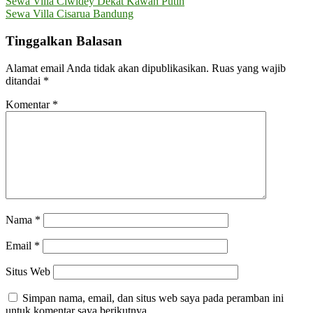
Navigasi
Sewa Villa Ciwidey Dekat Kawah Putih
Sewa Villa Cisarua Bandung
pos
Tinggalkan Balasan
Alamat email Anda tidak akan dipublikasikan.
Ruas yang wajib
ditandai
*
Komentar
*
Nama
*
Email
*
Situs Web
Simpan nama, email, dan situs web saya pada peramban ini
untuk komentar saya berikutnya.