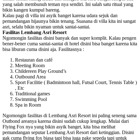
yang salah membunuh teman nya sendiri. Ini salah satu ritual yang
bikin kangen kumpul bareng.
Kalau pagi di villa ini asyik banget karena udara sejuk dan
pemandangan hijaunya bikin tenang. Suasana di villa kita ini sangat
asri, selalu bikin nyaman untuk santai-santai.
Fasilitas Lembang Asri Resort
Ngomongin fasilitas disini banyak dan super komplit. Kalau pengen
bener-bener cuma santai-santai di hotel disini bisa banget karena kita
bisa liburan cuma disini aja. Fasilitasnya :
Restauran dan café
Meeting Room
Childereen Play Ground’s
Outbound Area
Sport Facilitie ( Badmintoon hall, Futsal Court, Tennis Table )
, Etc
Traditional games
Swimming Pool
Spa in Room
Ngomongin fasilitas di Lembang Asri Resort ini paling seneng sama
Outbond areanya karena disini sudah cukup lengkap. Mulai dari
Flying Fox nya yang bikin asyik banget, kita bisa melihat
pemandangan seputar Lembang Asri Resort dari ketinggian. Disini
gak cuma flying fox biasa tapi bisa juga pake sepeda tapi untuk