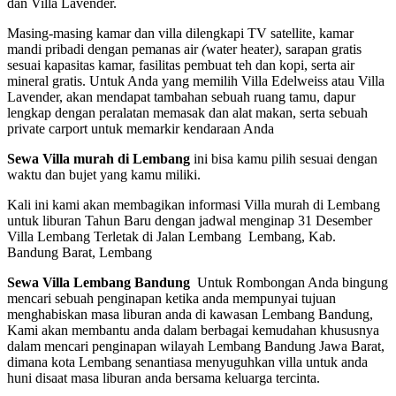
dan Villa Lavender.
Masing-masing kamar dan villa dilengkapi TV satellite, kamar
mandi pribadi dengan pemanas air
(
water heater
)
, sarapan gratis
sesuai kapasitas kamar, fasilitas pembuat teh dan kopi, serta air
mineral gratis. Untuk Anda yang memilih Villa Edelweiss atau Villa
Lavender, akan mendapat tambahan sebuah ruang tamu, dapur
lengkap dengan peralatan memasak dan alat makan, serta sebuah
private carport untuk memarkir kendaraan Anda
Sewa Villa murah di Lembang
ini bisa kamu pilih sesuai dengan
waktu dan bujet yang kamu miliki.
Kali ini kami akan membagikan informasi Villa murah di Lembang
untuk liburan Tahun Baru dengan jadwal menginap 31 Desember
Villa Lembang Terletak di Jalan Lembang Lembang, Kab.
Bandung Barat, Lembang
Sewa Villa Lembang Bandung
Untuk Rombongan Anda bingung
mencari sebuah penginapan ketika anda mempunyai tujuan
menghabiskan masa liburan anda di kawasan Lembang Bandung,
Kami akan membantu anda dalam berbagai kemudahan khususnya
dalam mencari penginapan wilayah Lembang Bandung Jawa Barat,
dimana kota Lembang senantiasa menyuguhkan villa untuk anda
huni disaat masa liburan anda bersama keluarga tercinta.