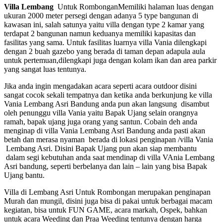
Villa Lembang
Untuk RombonganMemiliki halaman luas dengan
ukuran 2000 meter persegi dengan adanya 5 type bangunan di
kawasan ini, salah satunya yaitu villa dengan type 2 kamar yang
terdapat 2 bangunan namun keduanya memiliki kapasitas dan
fasilitas yang sama. Untuk fasilitas luarnya villa Vania dilengkapi
dengan 2 buah gazebo yang berada di taman depan adapula aula
untuk pertemuan,dilengkapi juga dengan kolam ikan dan area parkir
yang sangat luas tentunya.
Jika anda ingin mengadakan acara seperti acara outdoor disini
sangat cocok sekali tempatnya dan ketika anda berkunjung ke villa
Vania Lembang Asri Bandung anda pun akan langsung disambut
oleh penunggu villa Vania yaitu Bapak Ujang selain orangnya
ramah, bapak ujang juga orang yang santun. Cobain deh anda
menginap di villa Vania Lembang Asri Bandung anda pasti akan
betah dan merasa nyaman berada di lokasi penginapan /villa Vania
Lembang Asri. Disini Bapak Ujang pun akan siap membantu
dalam segi kebutuhan anda saat mendinap di villa VAnia Lembang
Asri bandung, seperti berbelanya dan lain – lain yang bisa Bapak
Ujang bantu.
Villa di Lembang Asri Untuk Rombongan merupakan penginapan
Murah dan mungil, disini juga bisa di pakai untuk berbagai macam
kegiatan, bisa untuk FUN GAME, acara markah, Ospek, bahkan
untuk acara Weeding dan Praa Weeding tentunya dengan harga