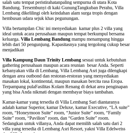
salah satu tempat peristirahatanpaling sempurna di utara Kota
Bandung. Tersembunyi di kaki GunungTangkuban Perahu, Villa
Lembang dikelilingi oleh keindahan alam surga tropis dengan
hembusan udara sejuk khas pegunungan.
Villa bertampilan
Chic
ini menyediakan kamar plus 2 villa yang
ideal untuk acara perusahaan maupun tempat berkumpul bersama
keluarga.
Villa Lembang Bandung
mampu menampung hingga
lebih dari 50 pengunjung. Kapasitasnya yang tergolong cukup besar
menjadikan
Villa Kampung Daun Trinity Lembang
sesuai untuk kebutuhan
gathering perusahaan maupun acara reunian besar Anda. Seperti
kebanyakan villa di Lembang, Villa Lembang Asri juga dilengkapi
dengan area outbond dan restoran-restoran yang menyediakan
masakan lokal, kontinental, maupun masakan bercita rasa Eropa.
Terpampang pulaFasilitas Kolam Renang di dekat area penginapan
yang bisa Anda nikmati dengan membayar biaya tambahan.
Kamar-kamar yang tersedia di Villa Lembang Sari diantaranya
adalah kamar Superior, kamar Deluxe, kamar Executive, “LA suite”
room, “Honeymoon Suite” room, “Junior Suite” room, “Family
Suite” room, “Pavilion” room, dan “Garden Suite” room.
Sedangkan untuk villanya, Anda dapat memilih salah satu dari 2
villa yang tersedia di Lembang Asri Resort, yakni Villa Edelweiss