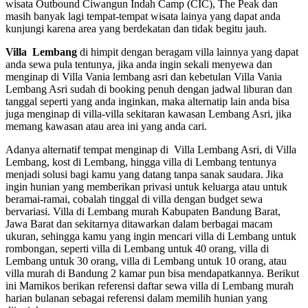
wisata Outbound Ciwangun Indah Camp (CIC), The Peak dan
masih banyak lagi tempat-tempat wisata lainya yang dapat anda
kunjungi karena area yang berdekatan dan tidak begitu jauh.
Villa Lembang
di himpit dengan beragam villa lainnya yang dapat
anda sewa pula tentunya, jika anda ingin sekali menyewa dan
menginap di Villa Vania lembang asri dan kebetulan Villa Vania
Lembang Asri sudah di booking penuh dengan jadwal liburan dan
tanggal seperti yang anda inginkan, maka alternatip lain anda bisa
juga menginap di villa-villa sekitaran kawasan Lembang Asri, jika
memang kawasan atau area ini yang anda cari.
Adanya alternatif tempat menginap di Villa Lembang Asri, di Villa
Lembang, kost di Lembang, hingga villa di Lembang tentunya
menjadi solusi bagi kamu yang datang tanpa sanak saudara. Jika
ingin hunian yang memberikan privasi untuk keluarga atau untuk
beramai-ramai, cobalah tinggal di villa dengan budget sewa
bervariasi. Villa di Lembang murah Kabupaten Bandung Barat,
Jawa Barat dan sekitarnya ditawarkan dalam berbagai macam
ukuran, sehingga kamu yang ingin mencari villa di Lembang untuk
rombongan, seperti villa di Lembang untuk 40 orang, villa di
Lembang untuk 30 orang, villa di Lembang untuk 10 orang, atau
villa murah di Bandung 2 kamar pun bisa mendapatkannya. Berikut
ini Mamikos berikan referensi daftar sewa villa di Lembang murah
harian bulanan sebagai referensi dalam memilih hunian yang