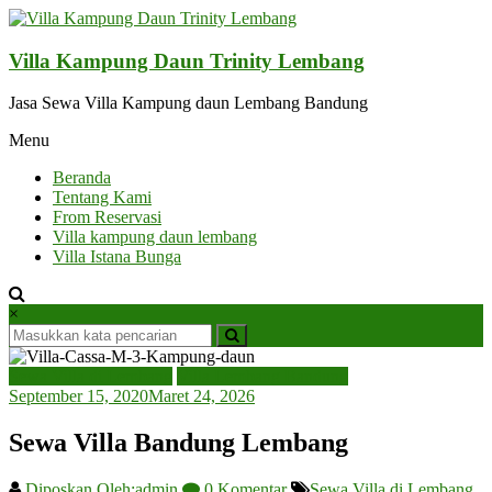
Lompat
ke
konten
Villa Kampung Daun Trinity Lembang
Jasa Sewa Villa Kampung daun Lembang Bandung
Menu
Beranda
Tentang Kami
From Reservasi
Villa kampung daun lembang
Villa Istana Bunga
×
Sewa Villa di Lembang
Villa Lembang Bandung
September 15, 2020
Maret 24, 2026
Sewa Villa Bandung Lembang
Diposkan Oleh:admin
0 Komentar
Sewa Villa di Lembang
,