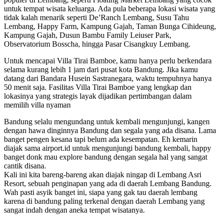
untuk tempat wisata keluarga. Ada pula beberapa lokasi wisata yang
tidak kalah menarik seperti De’Ranch Lembang, Susu Tahu
Lembang, Happy Farm, Kampung Gajah, Taman Bunga Cihideung,
Kampung Gajah, Dusun Bambu Family Leiuser Park,
Observatorium Bosscha, hingga Pasar Cisangkuy Lembang.
Untuk mencapai Villa Tirai Bamboe, kamu hanya perlu berkendara
selama kurang lebih 1 jam dari pusat kota Bandung. Jika kamu
datang dari Bandara Husein Sastranegara, waktu tempuhnya hanya
50 menit saja. Fasilitas Villa Tirai Bamboe yang lengkap dan
lokasinya yang strategis layak dijadikan pertimbangan dalam
memilih villa nyaman
Bandung selalu mengundang untuk kembali mengunjungi, kangen
dengan hawa dinginnya Bandung dan segala yang ada disana. Lama
banget pengen kesana tapi belum ada kesempatan. Eh kemarin
diajak sama airport.id untuk mengunjungi bandung kembali, happy
banget donk mau explore bandung dengan segala hal yang sangat
cantik disana.
Kali ini kita bareng-bareng akan diajak ningap di Lembang Asri
Resort, sebuah penginapan yang ada di daerah Lembang Bandung.
Wah pasti asyik banget ini, siapa yang gak tau daerah lembang
karena di bandung paling terkenal dengan daerah Lembang yang
sangat indah dengan aneka tempat wisatanya.