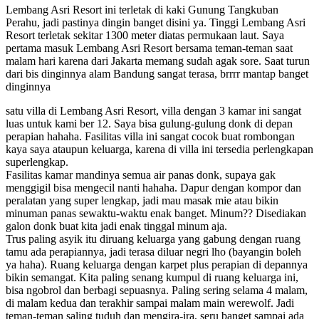
Lembang Asri Resort ini terletak di kaki Gunung Tangkuban
Perahu, jadi pastinya dingin banget disini ya. Tinggi Lembang Asri
Resort terletak sekitar 1300 meter diatas permukaan laut. Saya
pertama masuk Lembang Asri Resort bersama teman-teman saat
malam hari karena dari Jakarta memang sudah agak sore. Saat turun
dari bis dinginnya alam Bandung sangat terasa, brrrr mantap banget
dinginnya
satu villa di Lembang Asri Resort, villa dengan 3 kamar ini sangat
luas untuk kami ber 12. Saya bisa gulung-gulung donk di depan
perapian hahaha. Fasilitas villa ini sangat cocok buat rombongan
kaya saya ataupun keluarga, karena di villa ini tersedia perlengkapan
superlengkap.
Fasilitas kamar mandinya semua air panas donk, supaya gak
menggigil bisa mengecil nanti hahaha. Dapur dengan kompor dan
peralatan yang super lengkap, jadi mau masak mie atau bikin
minuman panas sewaktu-waktu enak banget. Minum?? Disediakan
galon donk buat kita jadi enak tinggal minum aja.
Trus paling asyik itu diruang keluarga yang gabung dengan ruang
tamu ada perapiannya, jadi terasa diluar negri lho (bayangin boleh
ya haha). Ruang keluarga dengan karpet plus perapian di depannya
bikin semangat. Kita paling senang kumpul di ruang keluarga ini,
bisa ngobrol dan berbagi sepuasnya. Paling sering selama 4 malam,
di malam kedua dan terakhir sampai malam main werewolf. Jadi
teman-teman saling tuduh dan mengira-ira, seru banget sampai ada