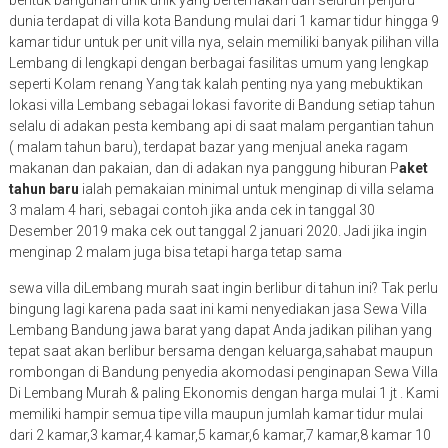
dunia terdapat di villa kota Bandung mulai dari 1 kamar tidur hingga 9
kamar tidur untuk per unit villa nya, selain memiliki banyak pilihan villa
Lembang di lengkapi dengan berbagai fasilitas umum yang lengkap
seperti Kolam renang Yang tak kalah penting nya yang mebuktikan
lokasi villa Lembang sebagai lokasi favorite di Bandung setiap tahun
selalu di adakan pesta kembang api di saat malam pergantian tahun
( malam tahun baru), terdapat bazar yang menjual aneka ragam
makanan dan pakaian, dan di adakan nya panggung hiburan P
aket
tahun baru
ialah pemakaian minimal untuk menginap di villa selama
3 malam 4 hari, sebagai contoh jika anda cek in tanggal 30
Desember 2019 maka cek out tanggal 2 januari 2020. Jadi jika ingin
menginap 2 malam juga bisa tetapi harga tetap sama
sewa villa diLembang murah saat ingin berlibur di tahun ini? Tak perlu
bingung lagi karena pada saat ini kami nenyediakan jasa Sewa Villa
Lembang Bandung jawa barat yang dapat Anda jadikan pilihan yang
tepat saat akan berlibur bersama dengan keluarga,sahabat maupun
rombongan di Bandung penyedia akomodasi penginapan Sewa Villa
Di Lembang Murah & paling Ekonomis dengan harga mulai 1 jt . Kami
memiliki hampir semua tipe villa maupun jumlah kamar tidur mulai
dari 2 kamar,3 kamar,4 kamar,5 kamar,6 kamar,7 kamar,8 kamar 10