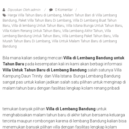
Diposkan Oleh:admin
0 Komentar
Harga Villa Tahun Baru di Lembang
,
Malam Tahun Bari di Villa Lembang
Bandung
,
Paket Villa Tahun Baru Di Lembang
,
Villa Di Lembang Buat Tahun
Baru
,
Villa di lembang Untuk Tahun Baru
,
Villa Istana Bunga Untuk Tahun Baru
,
Villa Kolam Renang Untuk Tahun Baru
,
Villa Lembang Akhir Tahun
,
Villa
Lembang Bandung Untuk Tahun Baru
,
Villa Lembang Paket Tahun Baru
,
Villa
Murah Tahun Baru Di Lembang
,
Villa Untuk Malam Tahun Baru di Lembang
Bandung
Bila mana kalian sedang mencari
Villa di Lembang Bandung untuk
Tahun Baru
pada kesempatan kali ini kami akan berbagi informasi
Villa Untuk Tahun Baru di Lembang Bandung
salah satunya Villa
Kampung Daun Trinity dan Villa Istana Bunga Lembang Bandung
sangat pas untuk kalian jadikan salah satu pilihan untuk menginap di
malam tahun baru dengan fasilitas lengkap kolam renang pribadi
temukan banyak pilihan
Villa di Lembang Bandung
untuk
menghabisakan malam tahun baru di akhir tahun bersama keluarga
tercinta maupun rombongan karena di lembang Bandung kalian bisa
menemukan banyak pilihan villa dengan fasilitas lengkap kolam