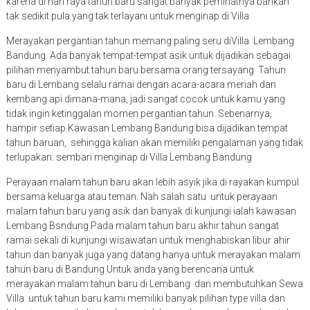
karena di hari raya tahun baru sangat banyak peminatnya bahkan
tak sedikit pula yang tak terlayani untuk menginap di Villa
Merayakan pergantian tahun memang paling seru diVilla Lembang
Bandung. Ada banyak tempat-tempat asik untuk dijadikan sebagai
pilihan menyambut tahun baru bersama orang tersayang Tahun
baru di Lembang selalu ramai dengan acara-acara meriah dan
kembang api dimana-mana, jadi sangat cocok untuk kamu yang
tidak ingin ketinggalan momen pergantian tahun. Sebenarnya,
hampir setiap Kawasan Lembang Bandung bisa dijadikan tempat
tahun baruan, sehingga kalian akan memiliki pengalaman yang tidak
terlupakan. sembari menginap di Villa Lembang Bandung
Perayaan malam tahun baru akan lebih asyik jika di rayakan kumpul
bersama keluarga atau teman. Nah salah satu untuk perayaan
malam tahun baru yang asik dan banyak di kunjungi ialah kawasan
Lembang Bsndung Pada malam tahun baru akhir tahun sangat
ramai sekali di kunjungi wisawatan untuk menghabiskan libur ahir
tahun dan banyak juga yang datang hanya untuk merayakan malam
tahun baru di Bandung Untuk anda yang berencana untuk
merayakan malam tahun baru di Lembang dan membutuhkan Sewa
Villa untuk tahun baru kami memiliki banyak pilihan type villa dan