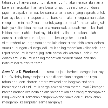
tahun baru hanya saja untuk lebaran idul fitri akan terasa lebih lama
karena merupakan hari raya besar umat muslim di seluruh dunia
juga meruapakn hari cuti bersama terlama sepanjang sejarah, untuk
hari raya lebaran maupun tahun baru kami akan mengutaman paket
menginap minimal 2 malam untuk yang berminat 1 malam alangkah
baiknya kalian bisa mencari bila mana waktu sudah mendekati hari
H.bisa memeriahkan hari raya idul fitri di villa merupakan salah satu
cara alternatif berkumpul,bersama keluarga besar untuk
silaturrohmi keluarga satu sama lain akan terasa lebih kental dalam
suatu hubungan keluarga.jadi untuk saling meaafkan kalian tak usah
repot repot untuk mengujngi satu sama lain karena sudah kumpul
dalam satu villa untuk saling meaafkan mohon maaf lahir dan
batin.minal faidzin falfaizin.
Sewa Villa Di Weekend.
kami rasa tak jauh berbeda dengan hari raya
Libur Wekday hanya saja tak bisa di samakan dengan hari raya
tahun baru dan lebaran. antara wekend dan long wekend perlu
kamiperjelas di sini untuk harga sewa vilanya mempunyai 2 kategori
karena kadang kita beda dalam mengartikan ada yang menerapakan
long weeknd di samakan dengan wekend maka dari itu kami akan
mengambil kesimpulan sama harganya.