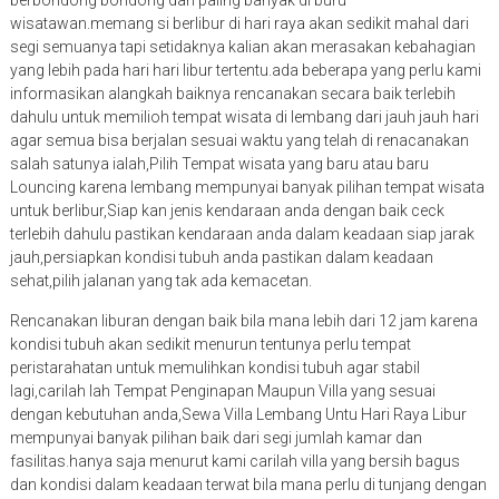
berbondong bondong dan paling banyak di buru
wisatawan.memang si berlibur di hari raya akan sedikit mahal dari
segi semuanya tapi setidaknya kalian akan merasakan kebahagian
yang lebih pada hari hari libur tertentu.ada beberapa yang perlu kami
informasikan alangkah baiknya rencanakan secara baik terlebih
dahulu untuk memilioh tempat wisata di lembang dari jauh jauh hari
agar semua bisa berjalan sesuai waktu yang telah di renacanakan
salah satunya ialah,Pilih Tempat wisata yang baru atau baru
Louncing karena lembang mempunyai banyak pilihan tempat wisata
untuk berlibur,Siap kan jenis kendaraan anda dengan baik ceck
terlebih dahulu pastikan kendaraan anda dalam keadaan siap jarak
jauh,persiapkan kondisi tubuh anda pastikan dalam keadaan
sehat,pilih jalanan yang tak ada kemacetan.
Rencanakan liburan dengan baik bila mana lebih dari 12 jam karena
kondisi tubuh akan sedikit menurun tentunya perlu tempat
peristarahatan untuk memulihkan kondisi tubuh agar stabil
lagi,carilah lah Tempat Penginapan Maupun Villa yang sesuai
dengan kebutuhan anda,Sewa Villa Lembang Untu Hari Raya Libur
mempunyai banyak pilihan baik dari segi jumlah kamar dan
fasilitas.hanya saja menurut kami carilah villa yang bersih bagus
dan kondisi dalam keadaan terwat bila mana perlu di tunjang dengan