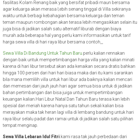
fasilitas Kolam Renang baik yang bersifat pribadi maun bersama
agar keluarga akan merasa l;ebih senang tinggal di Villa sekiranya
waktu untuk berbagi kebahagian bersama keluarga dan teman
teman maupun rombongan akan terasa lebih mengasikkan selain itu
juga bisa di jadikan salah satu alternatif liburab dengan biaya
murah.ada beberapa hal yang perlu kami informasikan untuk tarif
harga sewa villa di hari raya libur bersama contoh,,,
Sewa Villa Di Bandung Untuk Tahun Baru
.perlu kalian rennakan
dengan baik untuk mempertimbangan harga villa yang kalian minati
karena di hari libur tersebut akan ada kenaikan secara dratis bahkan
hingga 100 persen dari hari hari biasa maka dari itu kami sarankan
bila mana memlilih villa untuk hari libur ada baiknya kalian mencari
dan memesan dari jauh jauh hari agar semua bisa untuk di jadikan
bahan pertimbangan dan bisa juiga untuk mempertimbangan
keuangan kalian.Hari Libur Natal Dan Tahun Baru terasa kan lebih
spesial dan meriah karena hanya satu tahun sekali kalian bisa
merayakan maka tak heran lagi villa di lembang bandung untuk hari
raya libur selalu padat dan ramai untuk di jadikan salah satu pilihan
tempat menginap.
Sewa Villa Lebaran Idul Fitri
.kami rasa tak jauh perbedaan dari