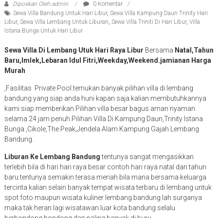
Diposkan Oleh:admin
0 Komentar
Sewa Villa Bandung Untuk Hari Libur
,
Sewa Villa Kampung Daun Trinity Hari
Libur
,
Sewa Villa Lembang Untuk Liburan
,
Sewa Villa Triniti Di Hari Libur
,
Villa
Istana Bunga Untuk Hari Libur
Sewa Villa Di Lembang Utuk Hari Raya Libur
Bersama
Natal,Tahun
Baru,Imlek,Lebaran Idul Fitri,Weekday,Weekend.jamianan Harga
Murah
,Fasilitas Private Pool.temukan banyak pilihan villa di lembang
bandung yang siap anda huni kapan saja kalian membutuhkannya
kami siap memberikan Pilihan villa besar bagus aman nyaman
selama 24 jam penuh.Pilihan Villa Di Kampung Daun,Trinity Istana
Bunga ,Cikole,The Peak,Jendela Alam Kampung Gajah Lembang
Bandung.
Liburan Ke Lembang Bandung
tentunya sangat mengasikkan
terlebih bila di hari hari raya besar contoh hari raya natal dan tahun
baru tentunya semakin terasa meriah bila mana bersama keluarga
tercinta kalian selain banyak tempat wisata terbaru di lembang untuk
spot foto maupun wisata kuliner lembang bandung lah surganya
maka tak heran lagi wisatawan luar kota bandung selalu