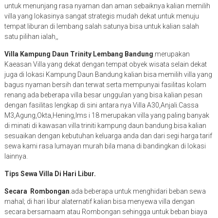
untuk menunjang rasa nyaman dan aman sebaiknya kalian memilih
villa yang lokasinya sangat strategis mudah dekat untuk menuju
tempat liburan di lembang salah satunya bisa untuk kalian salah
satu pilihan ialah,,
Villa Kampung Daun Trinity Lembang Bandung
.merupakan
Kaeasan Villa yang dekat dengan tempat obyek wisata selain dekat
juga di lokasi Kampung Daun Bandung kalian bisa memilih villa yang
bagus nyaman bersih dan terwat serta mempunyai fasilitas kolam
renang.ada beberapa villa besar unggulan yang bisa kalian pesan
dengan fasilitas lengkap di sini antara nya Villa A30,Anjali.Cassa
M3,Agung,Okta,Hening,Ims i 18 merupakan villa yang paling banyak
di minati di kawasan villa triniti kampung daun bandung.bisa kalian
sesuaikan dengan kebutuhan keluarga anda dan dari segi harga tarif
sewa kami rasa lumayan murah bila mana di bandingkan di lokasi
lainnya.
Tips Sewa Villa Di Hari Libur.
Secara Rombongan
.ada beberapa untuk menghidari beban sewa
mahal; di hari libur alaternatif kalian bisa menyewa villa dengan
secara bersamaam atau Rombongan sehingga untuk beban biaya