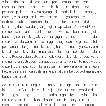
villa nantinya akan di bebankan kepada semua peserta yang
mengikuti.kami rasa akan terasa lebih ringan ketimbang secara
personal.pilih tempat wisata yang dekat dari villa karena masing
masing villa yang kami sewaakan mempunyai tempat wisata
terdekat salah satu contoh bila mana kalian memesan di villa
kampung daun bandung,kunjungi temapt wisata Park And Zoo
merup[akan salah satu p[ilihan tempat wisata kebun binatang di
bandung.selain dekat jraknya kalian juga tak perlu capai capaidan
meakan waktu yang lama sehingga tenaga dan energi bisa untuk
perjalanan pulang menuju kampung halaman nantinya. dan yang tak
kaalah menariknya dari empat wisata lainnya seperti Jendela alam
Graha Puspa salah satu pilihan edukasi anak anak nah bagi yang
memanjakan putra putri sangat cocok untuk pilihan tempat wisata
untuk hiburan putra putri kalian bisa memeperkenalkan jenis hewan
hewan peliharaan dan belajar mengenal cara bercocok tanam yang
bagus dan tepat.
Selain Di Villa Kampung Daun Trinity kalian juga bisa memilih villa di
lokasi Istana Bunga karena kami juga selaku jasa sewa villa di
lembang bandung tururt memasarkan juga beberapa villa bahkan
untuk di lokasi istana bunga kalian akan lebih banyak untuk
mendapatkan informasi villa villa pilihan bagus nyaman aman