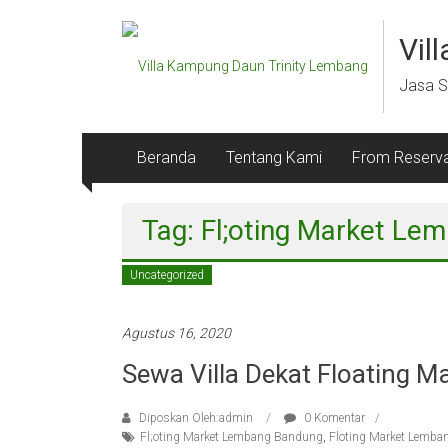
Lompat
ke
Vil
konten
Jasa S
Beranda
Tentang Kami
From Reserva
Tag: Fl;oting Market L
Uncategorized
Agustus 16, 2020
Sewa Villa Dekat Floating 
Diposkan Oleh:admin
0 Komentar
Fl;oting Market Lembang Bandung
,
Floting Market Lemba