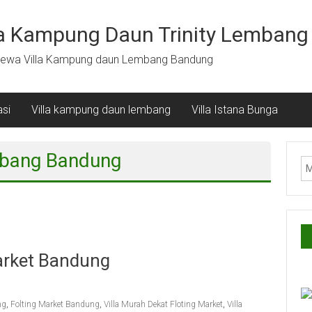
la Kampung Daun Trinity Lembang
ewa Villa Kampung daun Lembang Bandung
si
Villa kampung daun lembang
Villa Istana Bunga
embang Bandung
Market Bandung
ng
,
Folting Market Bandung
,
Villa Murah Dekat Floting Market
,
Villa