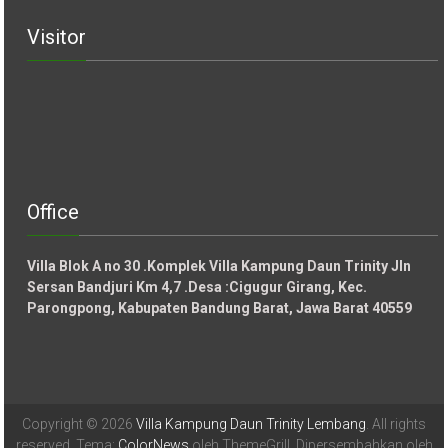
Visitor
Office
Villa Blok A no 30 .Komplek Villa Kampung Daun Trinity Jln
Sersan Bandjuri Km 4,7 .Desa :
Cigugur Girang, Kec.
Parongpong, Kabupaten Bandung Barat, Jawa Barat 40559
Copyright © 2026
Villa Kampung Daun Trinity Lembang
. All rights
reserved. Tema:
ColorNews
oleh ThemeGrill. Dipersembahkan oleh