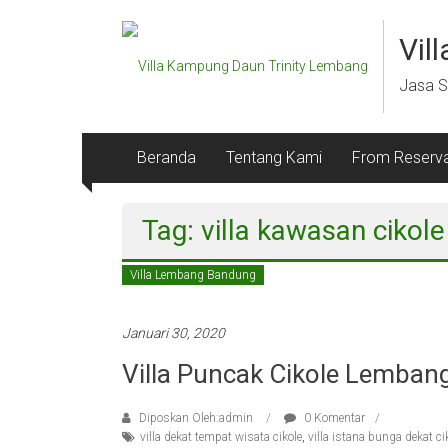
Lompat
ke
Vil
konten
Jasa S
Beranda
Tentang Kami
From Reserva
Tag: villa kawasan cikol
Villa Lembang Bandung
Januari 30, 2020
Villa Puncak Cikole Lemba
Diposkan Oleh:admin
0 Komentar
villa dekat tempat wisata cikole
,
villa istana bunga dekat c