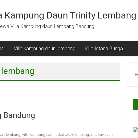
la Kampung Daun Trinity Lembang
ewa Villa Kampung daun Lembang Bandung
si
Villa kampung daun lembang
Villa Istana Bunga
e lembang
ng Bandung
ikole lembang
,
villa kampung daun dekat cikole lembang
,
villa kawasan