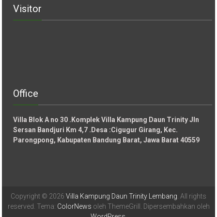
Visitor
Office
Villa Blok A no 30 .Komplek Villa Kampung Daun Trinity Jln
Sersan Bandjuri Km 4,7 .Desa :
Cigugur Girang, Kec.
Parongpong, Kabupaten Bandung Barat, Jawa Barat 40559
Copyright © 2026
Villa Kampung Daun Trinity Lembang
. All rights
reserved. Tema:
ColorNews
oleh ThemeGrill. Dipersembahkan oleh
WordPress
.