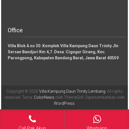
Office
Villa Blok A no 30 .Komplek Villa Kampung Daun Trinity Jln
Sersan Bandjuri Km 4,7 .Desa :
Cigugur Girang, Kec.
Parongpong, Kabupaten Bandung Barat, Jawa Barat 40559
Copyright © 2026
Villa Kampung Daun Trinity Lembang
. All rights
reserved. Tema:
ColorNews
oleh ThemeGrill. Dipersembahkan oleh
WordPress
.
Call Pak Akun
Whatsapp