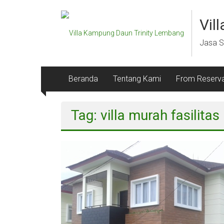
Lompat
ke
Vil
konten
Jasa S
Beranda
Tentang Kami
From Reserva
Tag: villa murah fasilita