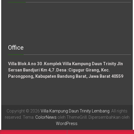
Office
Villa Blok A no 30 .Komplek Villa Kampung Daun Trinity Jln
Sersan Bandjuri Km 4,7 .Desa :
Cigugur Girang, Kec.
Parongpong, Kabupaten Bandung Barat, Jawa Barat 40559
Copyright © 2026
Villa Kampung Daun Trinity Lembang
. All rights
reserved. Tema:
ColorNews
oleh ThemeGrill. Dipersembahkan oleh
WordPress
.