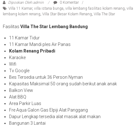
Diposkan Oleh:admin
0 Komentar
Villa 11 Kamar
,
villa istana bunga
,
villa lembang fasilitas kolam renang
,
villa
lembang kolam renang
,
Villa Star Besar Kolam Renang
,
Villa The Star
Fasilitas
Villa The Star Lembang Bandung
11 Kamar Tidur
11 Kamar Mandi ples Air Panas
Kolam Renang Pribadi
Karaoke
Wifi
Tv Google
Bes Tersedia untuk 36 Person Nyman
Kapasitas Maksimal 50 orang sudah berikut anak anak
Balkon View
Alat BBQ
Area Parkir Luas
Fre Aqua Galon Gas Elpiji Alat Panggang
Dapur Lengkap tersedia alat masak alat makan
Bangunan 3 Lantai