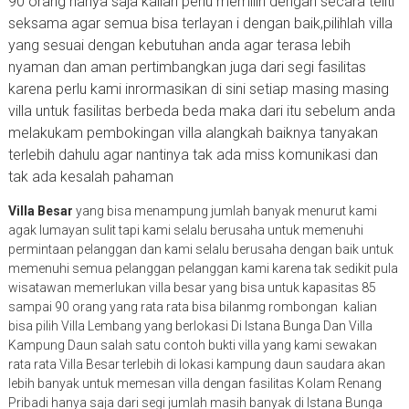
90 orang hanya saja kalian perlu memilih dengan secara teliti
seksama agar semua bisa terlayan i dengan baik,pilihlah villa
yang sesuai dengan kebutuhan anda agar terasa lebih
nyaman dan aman pertimbangkan juga dari segi fasilitas
karena perlu kami inrormasikan di sini setiap masing masing
villa untuk fasilitas berbeda beda maka dari itu sebelum anda
melakukam pembokingan villa alangkah baiknya tanyakan
terlebih dahulu agar nantinya tak ada miss komunikasi dan
tak ada kesalah pahaman
Villa Besar
yang bisa menampung jumlah banyak menurut kami
agak lumayan sulit tapi kami selalu berusaha untuk memenuhi
permintaan pelanggan dan kami selalu berusaha dengan baik untuk
memenuhi semua pelanggan pelanggan kami karena tak sedikit pula
wisatawan memerlukan villa besar yang bisa untuk kapasitas 85
sampai 90 orang yang rata rata bisa bilanmg rombongan kalian
bisa pilih Villa Lembang yang berlokasi Di Istana Bunga Dan Villa
Kampung Daun salah satu contoh bukti villa yang kami sewakan
rata rata Villa Besar terlebih di lokasi kampung daun saudara akan
lebih banyak untuk memesan villa dengan fasilitas Kolam Renang
Pribadi hanya saja dari segi jumlah masih banyak di Istana Bunga