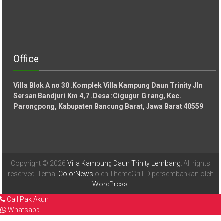
Office
Villa Blok A no 30 .Komplek Villa Kampung Daun Trinity Jln
Sersan Bandjuri Km 4,7 .Desa :
Cigugur Girang, Kec.
Parongpong, Kabupaten Bandung Barat, Jawa Barat 40559
Copyright © 2026
Villa Kampung Daun Trinity Lembang
. All rights
reserved. Tema:
ColorNews
oleh ThemeGrill. Dipersembahkan oleh
WordPress
.
Call Pak Akun
Whatsapp