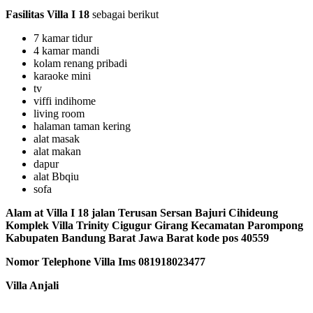
Fasilitas Villa I 18
sebagai berikut
7 kamar tidur
4 kamar mandi
kolam renang pribadi
karaoke mini
tv
viffi indihome
living room
halaman taman kering
alat masak
alat makan
dapur
alat Bbqiu
sofa
Alam
at Villa I 18 jalan Terusan Sersan Bajuri Cihideung
Komplek Villa Trinity Cigugur Girang Kecamatan Parompong
Kabupaten Bandung Barat Jawa Barat kode pos 40559
Nomor Telephone Villa Ims 081918023477
Villa Anjali