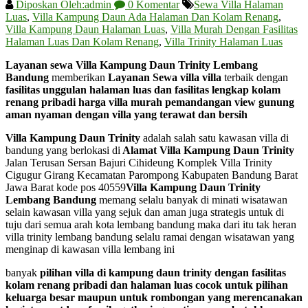
Diposkan Oleh:admin
0 Komentar
Sewa Villa Halaman
Luas
,
Villa Kampung Daun Ada Halaman Dan Kolam Renang
,
Villa Kampung Daun Halaman Luas
,
Villa Murah Dengan Fasilitas
Halaman Luas Dan Kolam Renang
,
Villa Trinity Halaman Luas
Layanan sewa Villa Kampung Daun Trinity Lembang
Bandung
memberikan
Layanan Sewa villa villa
terbaik dengan
fasilitas unggulan halaman luas dan fasilitas lengkap kolam
renang pribadi harga villa murah pemandangan view gunung
aman nyaman dengan villa yang terawat dan bersih
Villa Kampung Daun Trinity
adalah salah satu kawasan villa di
bandung yang berlokasi di
Alamat Villa Kampung Daun Trinity
Jalan Terusan Sersan Bajuri Cihideung Komplek Villa Trinity
Cigugur Girang Kecamatan Parompong Kabupaten Bandung Barat
Jawa Barat kode pos 40559
Villa Kampung Daun Trinity
Lembang Bandung
memang selalu banyak di minati wisatawan
selain kawasan villa yang sejuk dan aman juga strategis untuk di
tuju dari semua arah kota lembang bandung maka dari itu tak heran
villa trinity lembang bandung selalu ramai dengan wisatawan yang
menginap di kawasan villa lembang ini
banyak
pilihan villa di kampung daun trinity
dengan fasilitas
kolam renang pribadi dan halaman luas cocok untuk pilihan
keluarga besar maupun untuk rombongan yang merencanakan