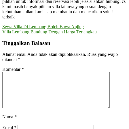
pilihan untuk informasi dan reservasi lebih jelas silahkan hubungi cs
kami masih banyak pilihan villa lainnya yang sesuai dengan
kebutuhan kalian kami siap membantu dan mencarikan solusi
terbaik
Navigasi
Sewa Villa Di Lembang Boleh Bawa Anjing
Villa Lembang Bandung Dengan Harga Terjangkau
pos
Tinggalkan Balasan
Alamat email Anda tidak akan dipublikasikan.
Ruas yang wajib
ditandai
*
Komentar
*
Nama
*
Email
*