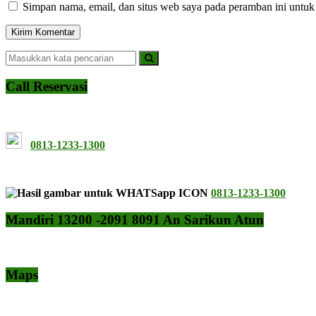
Simpan nama, email, dan situs web saya pada peramban ini untuk
Call Reservasi
0813-1233-1300
0813-1233-1300
Mandiri 13200 -2091 8091 An Sarikun Atun
Maps