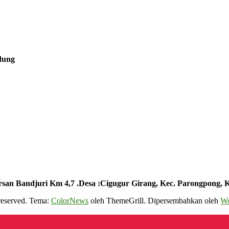
ndung
rsan Bandjuri Km 4,7 .Desa :
Cigugur Girang, Kec. Parongpong, 
s reserved. Tema:
ColorNews
oleh ThemeGrill. Dipersembahkan oleh
Wo