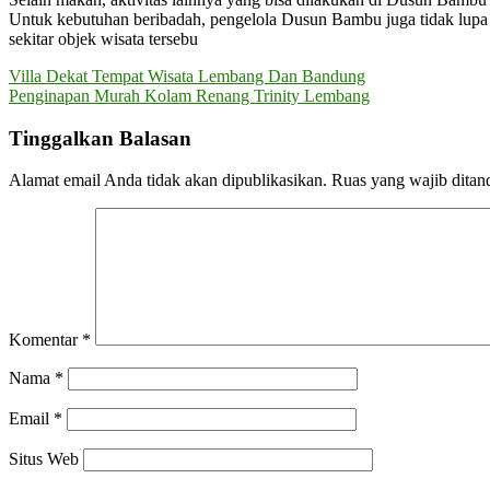
Untuk kebutuhan beribadah, pengelola Dusun Bambu juga tidak lup
sekitar objek wisata tersebu
Navigasi
Villa Dekat Tempat Wisata Lembang Dan Bandung
Penginapan Murah Kolam Renang Trinity Lembang
pos
Tinggalkan Balasan
Alamat email Anda tidak akan dipublikasikan.
Ruas yang wajib ditan
Komentar
*
Nama
*
Email
*
Situs Web