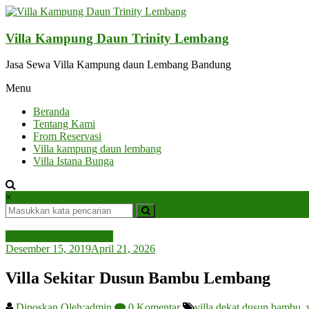
Lompat
ke
konten
Villa Kampung Daun Trinity Lembang
Jasa Sewa Villa Kampung daun Lembang Bandung
Menu
Beranda
Tentang Kami
From Reservasi
Villa kampung daun lembang
Villa Istana Bunga
×
Villa Lembang Bandung
Desember 15, 2019
April 21, 2026
Villa Sekitar Dusun Bambu Lembang
Diposkan Oleh:admin
0 Komentar
villa dekat dusun bambu
,