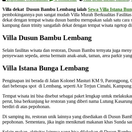
Villa dekat Dusun Bambu Lembang ialah
Sewa Villa Istana B
pembokingannya pun sangat mudah Villa Murah Berkualitas Fasilitas L
dekat dengan tempat wisata dusun bambu merupakan salah satu cara se
kampung daun trinity sangatlah dekat dengan tempat wisata ngetop 
Villa Dusun Bambu Lembang
Selain fasilitas wisata dan restoran, Dusun Bambu ternyata juga men
penyewaan sepeda, arena bermain anak-anak, taman, area parkir yang 
Villa Istana Bunga Lembang
Penginapan ini berada di Jalan Kolonel Masturi KM 9, Parongpong, Cis
dari beberapa spot di Lembang, seperti Air Terjun Cimahi, Kampun
Tempat wisata ini bisa disebut sebagai paket lengkap untuk melakuka
perut, bisa berkunjung ke restoran yang diberi nama Lutung Kasaru
berdiri di atas pepohonan.
Di samping itu, restoran unik lainnya yang disediakan di Dusun 
pepohonan. Sementara, jika ingin menikmati makanan khas Sunda samb
Selain makan, aktivitas lainnya yang bisa dilakukan di Dusun Bambu a