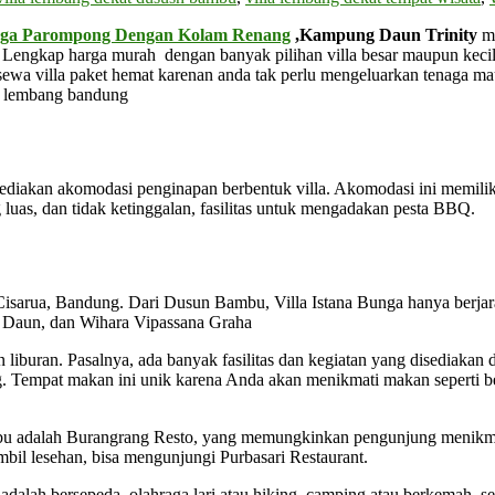
unga Parompong Dengan Kolam Renang
,Kampung Daun Trinity
me
engkap harga murah dengan banyak pilihan villa besar maupun kecil pi
wa villa paket hemat karenan anda tak perlu mengeluarkan tenaga maup
di lembang bandung
yediakan akomodasi penginapan berbentuk villa. Akomodasi ini memiliki
luas, dan tidak ketinggalan, fasilitas untuk mengadakan pesta BBQ.
arua, Bandung. Dari Dusun Bambu, Villa Istana Bunga hanya berjarak se
g Daun, dan Wihara Vipassana Graha
n liburan. Pasalnya, ada banyak fasilitas dan kegiatan yang disediaka
ng. Tempat makan ini unik karena Anda akan menikmati makan seperti 
Bambu adalah Burangrang Resto, yang memungkinkan pengunjung menik
il lesehan, bisa mengunjungi Purbasari Restaurant.
dalah bersepeda, olahraga lari atau hiking, camping atau berkemah, se