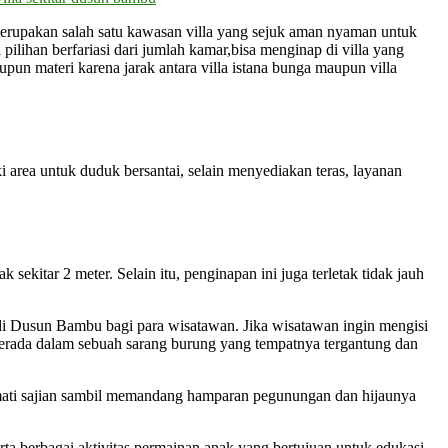
rupakan salah satu kawasan villa yang sejuk aman nyaman untuk
lihan berfariasi dari jumlah kamar,bisa menginap di villa yang
un materi karena jarak antara villa istana bunga maupun villa
 area untuk duduk bersantai, selain menyediakan teras, layanan
kitar 2 meter. Selain itu, penginapan ini juga terletak tidak jauh
n di Dusun Bambu bagi para wisatawan. Jika wisatawan ingin mengisi
berada dalam sebuah sarang burung yang tempatnya tergantung dan
mati sajian sambil memandang hamparan pegunungan dan hijaunya
rta berbagai aktivitas permainan anak yang bertujuan untuk edukasi.