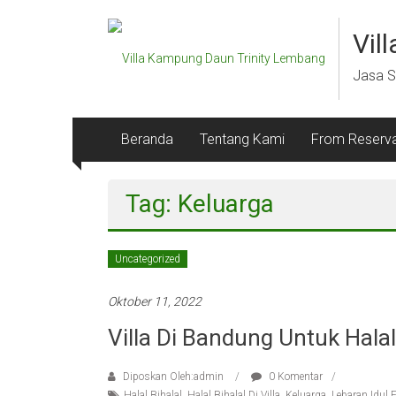
Lompat
ke
Vil
konten
Jasa S
Beranda
Tentang Kami
From Reserva
Tag: Keluarga
Uncategorized
Oktober 11, 2022
Villa Di Bandung Untuk Halal
Diposkan Oleh:admin
0 Komentar
Halal Bihalal
,
Halal Bihalal Di Villa
,
Keluarga
,
Lebaran Idul F