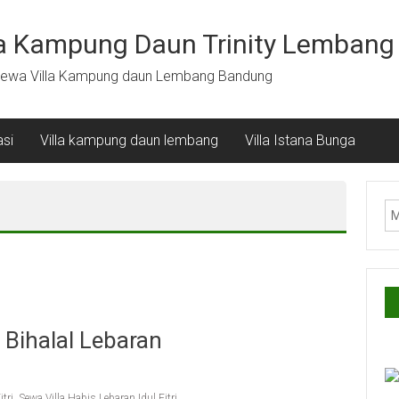
la Kampung Daun Trinity Lembang
ewa Villa Kampung daun Lembang Bandung
si
Villa kampung daun lembang
Villa Istana Bunga
 Bihalal Lebaran
itri
,
Sewa Villa Habis Lebaran Idul Fitri