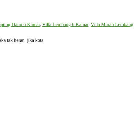
mpung Daun 6 Kamar
,
Villa Lembang 6 Kamar
,
Villa Murah Lembang
ka tak heran jika kota