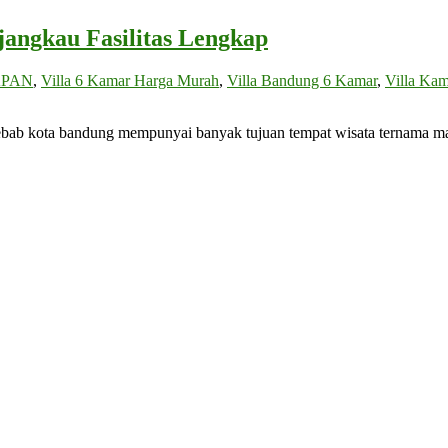
jangkau Fasilitas Lengkap
APAN
,
Villa 6 Kamar Harga Murah
,
Villa Bandung 6 Kamar
,
Villa Ka
sebab kota bandung mempunyai banyak tujuan tempat wisata ternama ma