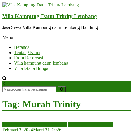
Lompat
ke
konten
Villa Kampung Daun Trinity Lembang
Jasa Sewa Villa Kampung daun Lembang Bandung
Menu
Beranda
Tentang Kami
From Reservasi
Villa kampung daun lembang
Villa Istana Bunga
×
Tag: Murah Trinity
Penginapan Di Lembang Bandung
Villa Lembang Bandung
Februari 3, 2024
Maret 31, 2026