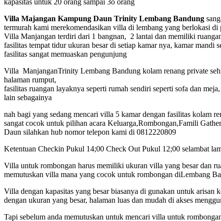
kapasitas untuk 20 orang sampai 3o orang
Villa Majangan Kampung Daun Trinity Lembang Bandung
sanga
termurah kami merekomendasikan villa di lembang yang berlokasi di 
Villa Manjangan terdiri dari 1 bangnan, 2 lantai dan memiliki ruang
fasilitas tempat tidur ukuran besar di setiap kamar nya, kamar mandi 
fasilitas sangat memuaskan pengunjung
Villa ManjanganTrinity Lembang Bandung kolam renang private sehi
halaman rumput,
fasilitas ruangan layaknya seperti rumah sendiri seperti sofa dan mej
lain sebagainya
nah bagi yang sedang mencari villa 5 kamar dengan fasilitas kolam re
sangat cocok untuk pilihan acara Keluarga,Rombongan,Famili Gather
Daun silahkan hub nomor telepon kami di 0812220809
Ketentuan Checkin Pukul 14;00 Check Out Pukul 12;00 selambat la
Villa untuk rombongan harus memiliki ukuran villa yang besar dan r
memutuskan villa mana yang cocok untuk rombongan diLembang B
Villa dengan kapasitas yang besar biasanya di gunakan untuk arisan 
dengan ukuran yang besar, halaman luas dan mudah di akses menggu
Tapi sebelum anda memutuskan untuk mencari villa untuk rombongan 