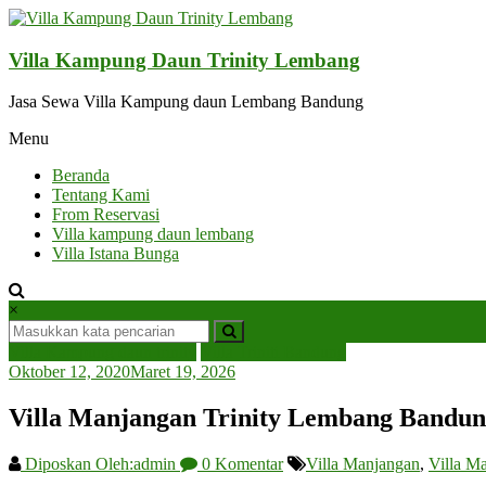
Lompat
ke
konten
Villa Kampung Daun Trinity Lembang
Jasa Sewa Villa Kampung daun Lembang Bandung
Menu
Beranda
Tentang Kami
From Reservasi
Villa kampung daun lembang
Villa Istana Bunga
×
Villa Kampung daun trinity
Villa Triniti Bandung
Oktober 12, 2020
Maret 19, 2026
Villa Manjangan Trinity Lembang Bandu
Diposkan Oleh:admin
0 Komentar
Villa Manjangan
,
Villa M