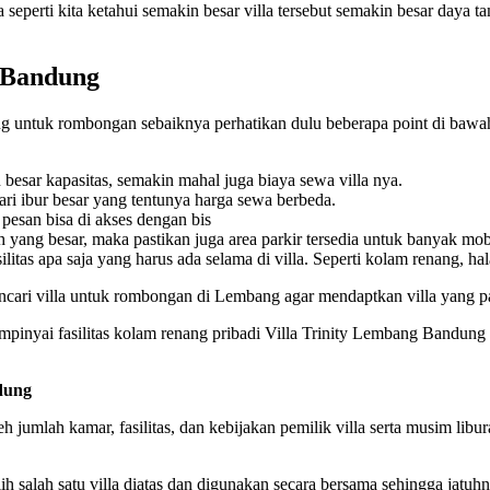
seperti kita ketahui semakin besar villa tersebut semakin besar daya 
g Bandung
untuk rombongan sebaiknya perhatikan dulu beberapa point di bawah 
besar kapasitas, semakin mahal juga biaya sewa villa nya.
i ibur besar yang tentunya harga sewa berbeda.
pesan bisa di akses dengan bis
yang besar, maka pastikan juga area parkir tersedia untuk banyak mob
itas apa saja yang harus ada selama di villa. Seperti kolam renang, ha
encari villa untuk rombongan di Lembang agar mendaptkan villa yang 
mpinyai fasilitas kolam renang pribadi Villa Trinity Lembang Bandung bi
ndung
h jumlah kamar, fasilitas, dan kebijakan pemilik villa serta musim libu
salah satu villa diatas dan digunakan secara bersama sehingga jatuhn