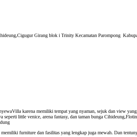
7 Cihideung,Cigugur Girang blok i Trinity Kecamatan Parompong Kabu
enyewaVilla karena memiliki tempat yang nyaman, sejuk dan view yang
nnya seperti little venice, arena fantasy, dan taman bunga Cihideung,F
ndung
miliki furniture dan fasilitas yang lengkap juga mewah. Dan tentunya 