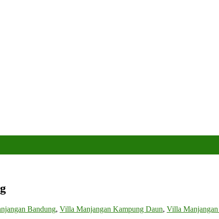
ng
anjangan Bandung
,
Villa Manjangan Kampung Daun
,
Villa Manjanga