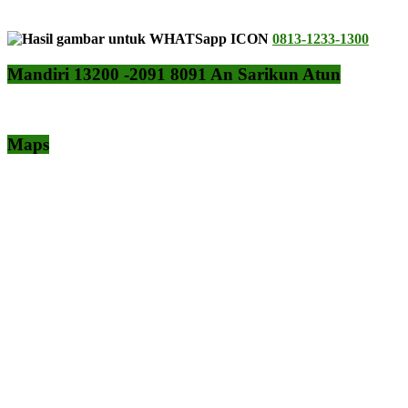
0813-1233-1300
Mandiri 13200 -2091 8091 An Sarikun Atun
Maps