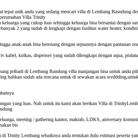
t tepat untk anda yang sedang mencari villa di Lembang Basndung deng
perumahan Villa Trinity
an keluarga yang cukup luas sehingga keluarga bisa bersantai dengan s
sebanyak 2 yang sudah di lengkapi dengan fasilitas water heater, kondis
ngga anak-anak bisa berenang dengan sepuasnya dengan pantauan ora
a, tv kabel, kulkas, dispenser yang sudah dilengkapi dengan aqua, pral
nang pribadi di Lembang Bandung villa manjangan bisa untuk anda pilih 
ing bahkan sudah ada rencana untuk di sewakan acara weddding,untuk 
mbatnya
uangan yang luas. Nah untuk itu kami akan berikan Villa di TrinityL
andung
keluarga, meeting / gathering kantor, makrab, LDKS, aniversary komuni
nakan bis
di Trinity Lembang sebaiknya anda tentukan dulu estimasi peserta ya