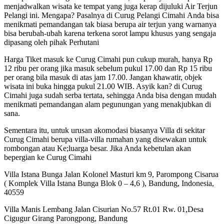
menjadwalkan wisata ke tempat yang juga kerap dijuluki Air Terjun
Pelangi ini. Mengapa? Pasalnya di Curug Pelangi Cimahi Anda bisa
menikmati pemandangan tak biasa berupa air terjun yang warnanya
bisa berubah-ubah karena terkena sorot lampu khusus yang sengaja
dipasang oleh pihak Perhutani
Harga Tiket masuk ke Curug Cimahi pun cukup murah, hanya Rp
12 ribu per orang jika masuk sebelum pukul 17.00 dan Rp 15 ribu
per orang bila masuk di atas jam 17.00. Jangan khawatir, objek
wisata ini buka hingga pukul 21.00 WIB. Asyik kan? di Curug
Cimahi juga sudah serba tertata, sehingga Anda bisa dengan mudah
menikmati pemandangan alam pegunungan yang menakjubkan di
sana.
Sementara itu, untuk urusan akomodasi biasanya Villa di sekitar
Curug Cimahi berupa villa-villa rumahan yang disewakan untuk
rombongan atau Ke;luarga besar. Jika Anda kebetulan akan
bepergian ke Curug Cimahi
Villa Istana Bunga Jalan Kolonel Masturi km 9, Parompong Cisarua
( Komplek Villa Istana Bunga Blok 0 – 4,6 ), Bandung, Indonesia,
40559
Villa Manis Lembang Jalan Cisurian No.57 Rt.01 Rw. 01,Desa
Cigugur Girang Parongpong, Bandung