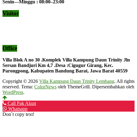
Senin—Minggu : 08:00–23:00
Visitor
Office
Villa Blok A no 30 .Komplek Villa Kampung Daun Trinity Jln
Sersan Bandjuri Km 4,7 .Desa :
Cigugur Girang, Kec.
Parongpong, Kabupaten Bandung Barat, Jawa Barat 40559
Copyright © 2026
Villa Kampung Daun Trinity Lembang
. All rights
reserved. Tema:
ColorNews
oleh ThemeGrill. Dipersembahkan oleh
WordPress
.
Call Pak Akun
Whatsapp
Don`t copy text!