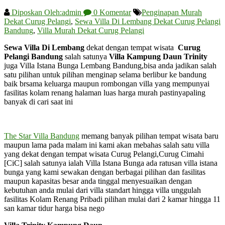
Diposkan Oleh:admin
0 Komentar
Penginapan Murah
Dekat Curug Pelangi
,
Sewa Villa Di Lembang Dekat Curug Pelangi
Bandung
,
Villa Murah Dekat Curug Pelangi
Sewa Villa Di Lembang
dekat dengan tempat wisata
Curug
Pelangi Bandung
salah satunya
Villa Kampung Daun Trinity
juga Villa Istana Bunga Lembang Bandung,bisa anda jadikan salah
satu pilihan untuk pilihan menginap selama berlibur ke bandung
baik brsama keluarga maupun rombongan villa yang mempunyai
fasilitas kolam renang halaman luas harga murah pastinyapaling
banyak di cari saat ini
The Star Villa Bandung
memang banyak pilihan tempat wisata baru
maupun lama pada malam ini kami akan mebahas salah satu villa
yang dekat dengan tempat wisata Curug Pelangi,Curug Cimahi
[CiC] salah satunya ialah Villa Istana Bunga ada ratusan villa istana
bunga yang kami sewakan dengan berbagai pilihan dan fasilitas
maupun kapasitas besar anda tinggal menyesuaikan dengan
kebutuhan anda mulai dari villa standart hingga villa unggulah
fasilitas Kolam Renang Pribadi pilihan mulai dari 2 kamar hingga 11
san kamar tidur harga bisa nego