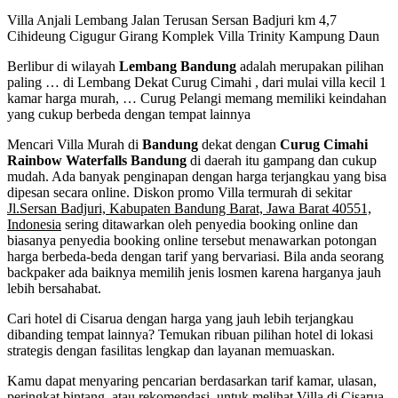
Villa Anjali Lembang Jalan Terusan Sersan Badjuri km 4,7
Cihideung Cigugur Girang Komplek Villa Trinity Kampung Daun
Berlibur di wilayah
Lembang Bandung
adalah merupakan pilihan
paling … di Lembang Dekat Curug Cimahi , dari mulai villa kecil 1
kamar harga murah, … Curug Pelangi memang memiliki keindahan
yang cukup berbeda dengan tempat lainnya
Mencari Villa Murah di
Bandung
dekat dengan
Curug Cimahi
Rainbow Waterfalls Bandung
di daerah itu gampang dan cukup
mudah. Ada banyak penginapan dengan harga terjangkau yang bisa
dipesan secara online. Diskon promo Villa termurah di sekitar
J
l.Sersan Badjuri, Kabupaten Bandung Barat, Jawa Barat 40551,
Indonesia
sering ditawarkan oleh penyedia booking online dan
biasanya penyedia booking online tersebut menawarkan potongan
harga berbeda-beda dengan tarif yang bervariasi. Bila anda seorang
backpaker ada baiknya memilih jenis losmen karena harganya jauh
lebih bersahabat.
Cari hotel di Cisarua dengan harga yang jauh lebih terjangkau
dibanding tempat lainnya? Temukan ribuan pilihan hotel di lokasi
strategis dengan fasilitas lengkap dan layanan memuaskan.
Kamu dapat menyaring pencarian berdasarkan tarif kamar, ulasan,
peringkat bintang, atau rekomendasi untuk melihat Villa di Cisarua,