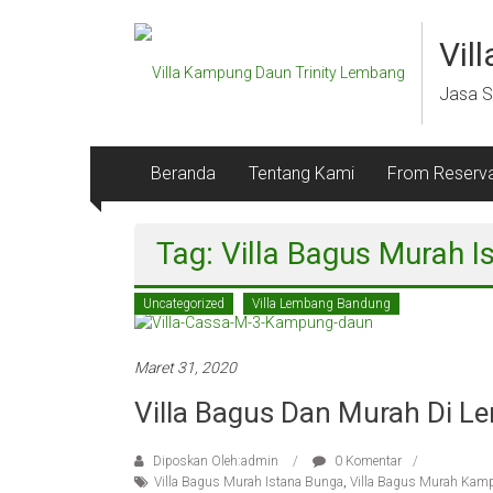
Lompat
ke
Vil
konten
Jasa S
Beranda
Tentang Kami
From Reserva
Tag: Villa Bagus Murah 
Uncategorized
Villa Lembang Bandung
Maret 31, 2020
Villa Bagus Dan Murah Di 
Diposkan Oleh:admin
0 Komentar
Villa Bagus Murah Istana Bunga
,
Villa Bagus Murah Kam