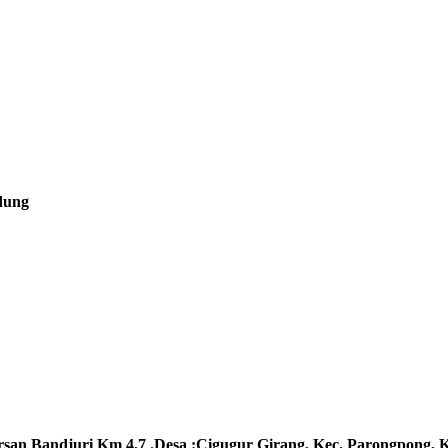
ndung
rsan Bandjuri Km 4,7 .Desa :
Cigugur Girang, Kec. Parongpong, 