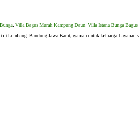
 Bunga
,
Villa Bagus Murah Kampung Daun
,
Villa Istana Bunga Bagu
 di Lembang Bandung Jawa Barat,nyaman untuk keluarga Layanan sewa