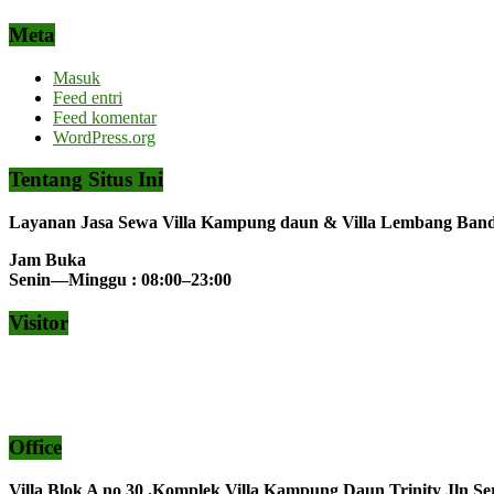
Meta
Masuk
Feed entri
Feed komentar
WordPress.org
Tentang Situs Ini
Layanan Jasa Sewa Villa Kampung daun & Villa Lembang Ba
Jam Buka
Senin—Minggu : 08:00–23:00
Visitor
Office
Villa Blok A no 30 .Komplek Villa Kampung Daun Trinity Jln Se