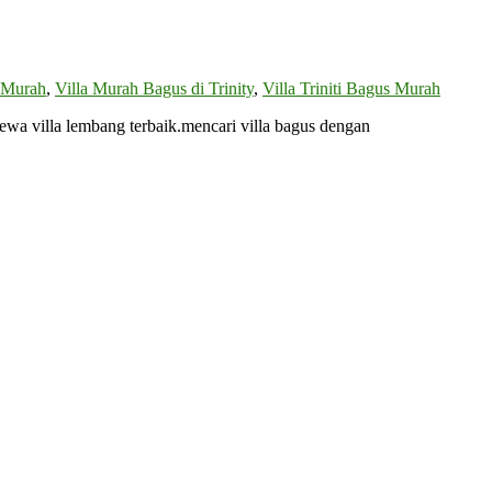
s Murah
,
Villa Murah Bagus di Trinity
,
Villa Triniti Bagus Murah
 villa lembang terbaik.mencari villa bagus dengan