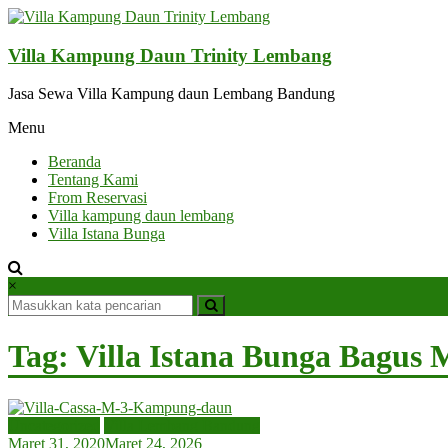
Lompat
ke
konten
Villa Kampung Daun Trinity Lembang
Jasa Sewa Villa Kampung daun Lembang Bandung
Menu
Beranda
Tentang Kami
From Reservasi
Villa kampung daun lembang
Villa Istana Bunga
×
Tag: Villa Istana Bunga Bagus
Uncategorized
Villa Lembang Bandung
Maret 31, 2020
Maret 24, 2026